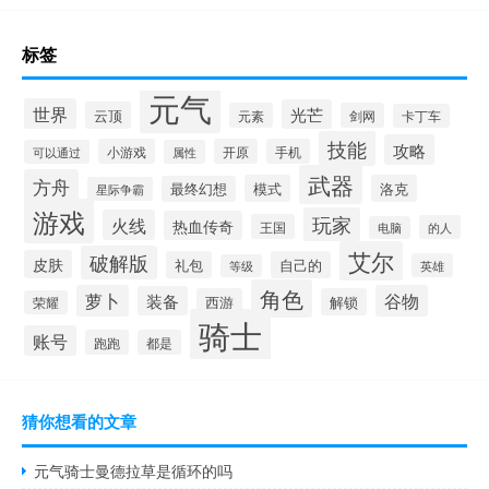
标签
元气
世界
光芒
云顶
元素
剑网
卡丁车
技能
攻略
小游戏
开原
手机
可以通过
属性
武器
方舟
模式
洛克
最终幻想
星际争霸
游戏
玩家
火线
热血传奇
王国
的人
电脑
艾尔
破解版
皮肤
礼包
自己的
英雄
等级
角色
萝卜
谷物
装备
西游
解锁
荣耀
骑士
账号
跑跑
都是
猜你想看的文章
元气骑士曼德拉草是循环的吗