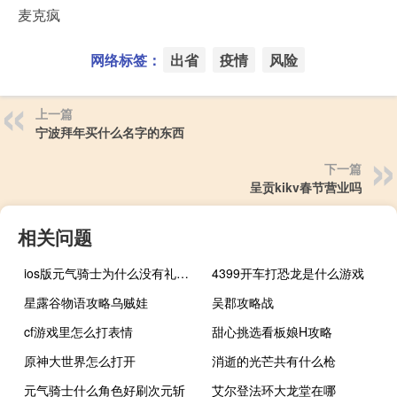
麦克疯
网络标签：
出省
疫情
风险
上一篇
宁波拜年买什么名字的东西
下一篇
呈贡kikv春节营业吗
相关问题
ios版元气骑士为什么没有礼包码去哪里兑换
4399开车打恐龙是什么游戏
星露谷物语攻略乌贼娃
吴郡攻略战
cf游戏里怎么打表情
甜心挑选看板娘H攻略
原神大世界怎么打开
消逝的光芒共有什么枪
元气骑士什么角色好刷次元斩
艾尔登法环大龙堂在哪