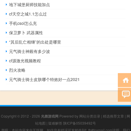
地下城堡厨师技能加点
cf天空之城1.1怎么过
手机csol怎么充
保卫萝卜 武器属性
“其后乱亡相继”的出处是哪里
元气骑士神殿有多少波
cf源激光视频教程
烈火攻略
元气骑士骑士皮肤哪个特效好一点2021
Copyright © 2012 - 2026
光彪游戏网
Powered by
网站分类目录
|
精选推荐文章
|
网
站地图
|
疑难解答
陕ICP备05039492号
声明：本站内容来自互联网，如信息有错误可发邮件到f_fb#foxmail.com说明，我们