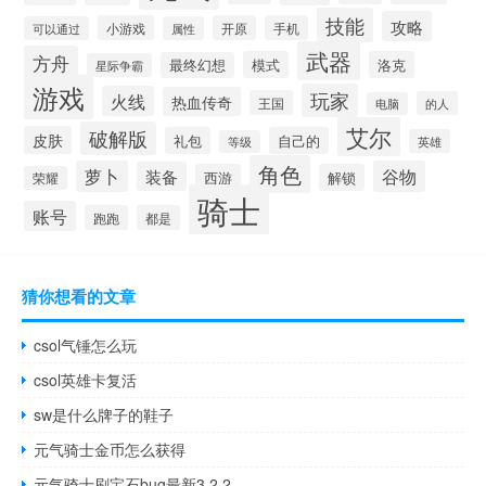
技能
攻略
小游戏
开原
手机
可以通过
属性
武器
方舟
模式
洛克
最终幻想
星际争霸
游戏
玩家
火线
热血传奇
王国
的人
电脑
艾尔
破解版
皮肤
礼包
自己的
英雄
等级
角色
萝卜
谷物
装备
西游
解锁
荣耀
骑士
账号
跑跑
都是
猜你想看的文章
csol气锤怎么玩
csol英雄卡复活
sw是什么牌子的鞋子
元气骑士金币怎么获得
元气骑士刷宝石bug最新3.2.2