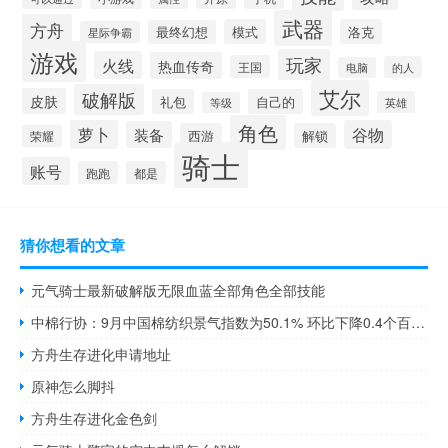
武器
方舟
模式
洛克
最终幻想
星际争霸
游戏
玩家
火线
热血传奇
王国
的人
电脑
艾尔
破解版
皮肤
礼包
自己的
英雄
等级
角色
萝卜
谷物
装备
西游
解锁
荣耀
骑士
账号
跑跑
都是
猜你想看的文章
元气骑士最新破解版无限血蓝全部角色全部技能
中棉行协：9月中国棉纺织景气指数为50.1% 环比下降0.4个百分点
方舟生存进化申请地址
原神怎么脚抖
方舟生存进化金色剑