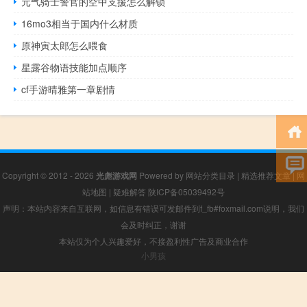
元气骑士警官的空中支援怎么解锁
16mo3相当于国内什么材质
原神寅太郎怎么喂食
星露谷物语技能加点顺序
cf手游晴雅第一章剧情
Copyright © 2012 - 2026
光彪游戏网
Powered by
网站分类目录
|
精选推荐文章
|
网
站地图
|
疑难解答
陕ICP备05039492号
声明：本站内容来自互联网，如信息有错误可发邮件到f_fb#foxmail.com说明，我们
会及时纠正，谢谢
本站仅为个人兴趣爱好，不接盈利性广告及商业合作
小男孩