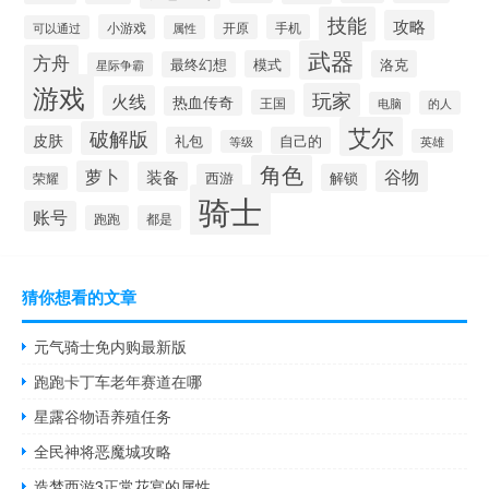
技能
攻略
小游戏
开原
手机
可以通过
属性
武器
方舟
模式
洛克
最终幻想
星际争霸
游戏
玩家
火线
热血传奇
王国
的人
电脑
艾尔
破解版
皮肤
礼包
自己的
英雄
等级
角色
萝卜
谷物
装备
西游
解锁
荣耀
骑士
账号
跑跑
都是
猜你想看的文章
元气骑士免内购最新版
跑跑卡丁车老年赛道在哪
星露谷物语养殖任务
全民神将恶魔城攻略
造梦西游3正常花宴的属性