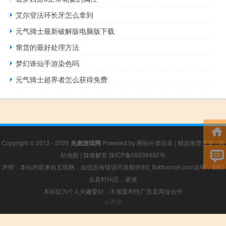
艾尔登法环长牙怎么拿到
元气骑士最新破解版电脑版下载
窜货的最好处理方法
梦幻诛仙手游染色吗
元气骑士超界者怎么获得免费
Copyright © 2012 - 2026
光彪游戏网
Powered by
网站分类目录
|
精选推荐文章
|
网
站地图
|
疑难解答
陕ICP备05039492号
声明：本站内容来自互联网，如信息有错误可发邮件到f_fb#foxmail.com说明，我们
会及时纠正，谢谢
本站仅为个人兴趣爱好，不接盈利性广告及商业合作
小男孩