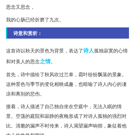
思念又思念，
我的心肠已经折磨了九次。
诗意和赏析：
诗人
这首诗以秋天的景色为背景，表达了
孤独寂寞的心情
之情
和对美人的思念
。
首先，诗中描绘了秋风吹过兰皋，霜叶纷纷飘落的景象。
这种景色与季节的变化相映成趣，也暗喻了诗人内心的凄
凉和离别的悲伤。
接着，诗人描述了自己独自坐在空庭中，无法入眠的情
景。空荡的庭院和寂静的夜晚形成了对诗人孤独的强烈对
比。清脆的漏声不时传来，诗人渴望漏声响彻，象征着他