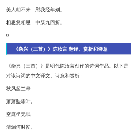
美人胡不来，慰我经年别。
相思复相思，中肠九回折。
¤
《杂兴（三首）》陈汝言 翻译、赏析和诗意
《杂兴（三首）》是明代陈汝言创作的诗词作品。以下是
对该诗词的中文译文、诗意和赏析：
秋风起兰皋，
萧萧坠霜叶。
空庭坐无眠，
清漏何时彻。