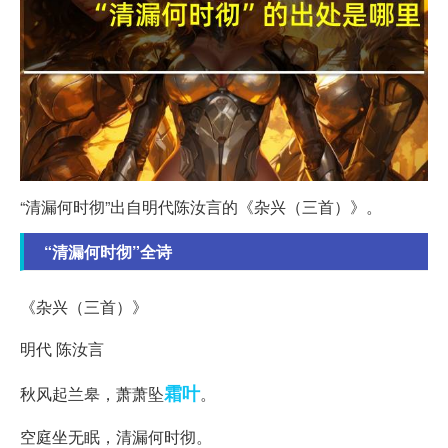
“清漏何时彻”出自明代陈汝言的《杂兴（三首）》。
“清漏何时彻”全诗
《杂兴（三首）》
明代 陈汝言
霜叶
秋风起兰皋，萧萧坠
。
空庭坐无眠，清漏何时彻。