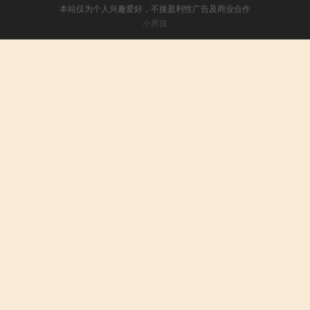
本站仅为个人兴趣爱好，不接盈利性广告及商业合作
小男孩