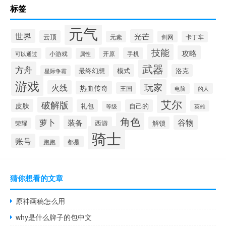
标签
元气
世界
光芒
云顶
元素
剑网
卡丁车
技能
攻略
小游戏
开原
手机
可以通过
属性
武器
方舟
模式
洛克
最终幻想
星际争霸
游戏
玩家
火线
热血传奇
王国
的人
电脑
艾尔
破解版
皮肤
礼包
自己的
英雄
等级
角色
萝卜
谷物
装备
西游
解锁
荣耀
骑士
账号
跑跑
都是
猜你想看的文章
原神画稿怎么用
why是什么牌子的包中文