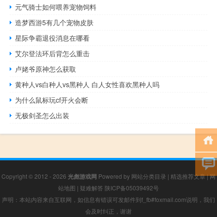
元气骑士如何喂养宠物饲料
造梦西游5有几个宠物皮肤
星际争霸退役消息在哪看
艾尔登法环后背怎么重击
卢姥爷原神怎么获取
黄种人vs白种人vs黑种人 白人女性喜欢黑种人吗
为什么鼠标玩cf开火会断
无极剑圣怎么出装
Copyright © 2012 - 2026
光彪游戏网
Powered by
网站分类目录
|
精选推荐文章
|
网
站地图
|
疑难解答
陕ICP备05039492号
声明：本站内容来自互联网，如信息有错误可发邮件到f_fb#foxmail.com说明，我们
会及时纠正，谢谢