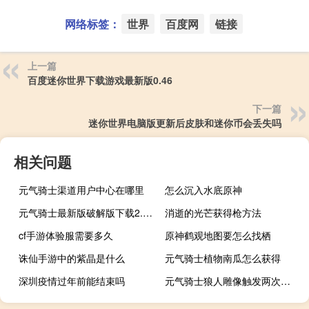
网络标签：
世界
百度网
链接
上一篇
百度迷你世界下载游戏最新版0.46
下一篇
迷你世界电脑版更新后皮肤和迷你币会丢失吗
相关问题
元气骑士渠道用户中心在哪里
怎么沉入水底原神
元气骑士最新版破解版下载2.8.3
消逝的光芒获得枪方法
cf手游体验服需要多久
原神鹤观地图要怎么找栖
诛仙手游中的紫晶是什么
元气骑士植物南瓜怎么获得
深圳疫情过年前能结束吗
元气骑士狼人雕像触发两次是什么意思