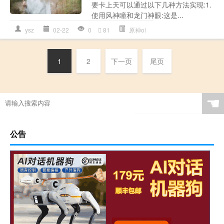
要卡上天可以通过以下几种方法实现:1.
使用风神瞳和龙门神眼:这是...
ysz
02-22
0
81
原神ol
1
2
下一页
尾页
☚
公告