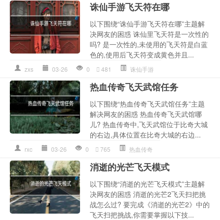
诛仙手游飞天符在哪
以下围绕“诛仙手游飞天符在哪”主题解
决网友的困惑 诛仙里飞天符是一次性的
吗? 是一次性的,未使用的飞天符是白蓝
色的,使用后飞天符变成黄色并且...
zxs
03-26
0
481
诛仙手游
热血传奇飞天武馆任务
以下围绕“热血传奇飞天武馆任务”主题
解决网友的困惑 热血传奇飞天武馆哪
儿? 热血传奇中,飞天武馆位于比奇大城
的右边,具体位置在比奇大城的右边...
rxc
03-26
0
765
热血传奇
消逝的光芒飞天模式
以下围绕“消逝的光芒飞天模式”主题解
决网友的困惑 消逝的光芒2飞天扫把挑
战怎么过? 要完成《消逝的光芒2》中的
飞天扫把挑战,你需要掌握以下技...