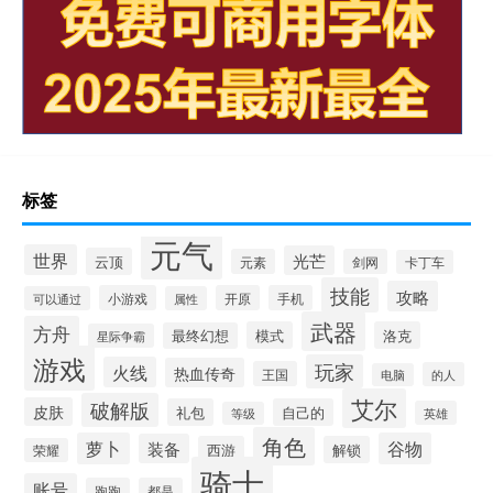
标签
元气
世界
光芒
云顶
元素
剑网
卡丁车
技能
攻略
小游戏
开原
手机
可以通过
属性
武器
方舟
模式
洛克
最终幻想
星际争霸
游戏
玩家
火线
热血传奇
王国
的人
电脑
艾尔
破解版
皮肤
礼包
自己的
英雄
等级
角色
萝卜
谷物
装备
西游
解锁
荣耀
骑士
账号
跑跑
都是