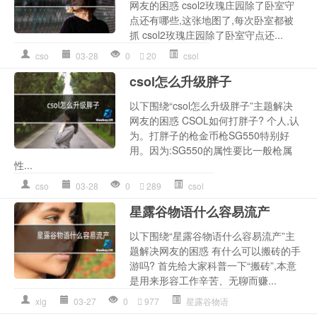
网友的困惑 csol2玫瑰庄园除了卧室守
点还有哪些,这张地图了,每次卧室都被
抓 csol2玫瑰庄园除了卧室守点还...
cso
03-28
0
20
csol
csol怎么升级胖子
以下围绕“csol怎么升级胖子”主题解决
网友的困惑 CSOL如何打胖子? 个人,认
为。打胖子的枪金币枪SG550特别好
用。因为:SG550的属性要比一般枪属
性...
cso
03-28
0
289
csol
星露谷物语什么容易流产
以下围绕“星露谷物语什么容易流产”主
题解决网友的困惑 有什么可以搬砖的手
游吗? 首先给大家科普一下“搬砖”,本意
是用来形容工作辛苦、无聊而赚...
xlg
03-27
0
977
星露谷物语