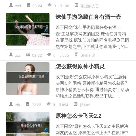
xsd
03-24
0
136
消逝的光芒
诛仙手游隐藏任务有酒一壶
以下围绕“诛仙手游隐藏任务有酒一
壶”主题解决网友的困惑 诛仙任务青梅
在哪里找 据诛仙改拍的同名电视剧已悄
然在策划之中,下面就让你跟随我们的...
zxs
03-22
0
675
诛仙手游
怎么获得原神小精灵
以下围绕“怎么获得原神小精灵”主题解
决网友的困惑 原神新小精灵怎么获得?
原神小精灵怎么获得 通过仙灵寻宝活动
和纯水之愿活动获得,都已下线。...
zlh
02-23
0
894
原神ol
原神怎么卡飞天2.2
以下围绕“原神怎么卡飞天2.2”主题解决
网友的困惑 原神怎么卡上天? 在原神中,