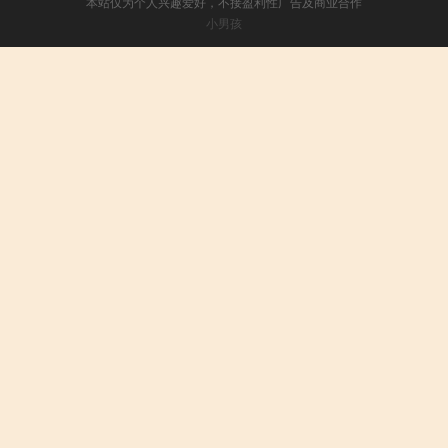
本站仅为个人兴趣爱好，不接盈利性广告及商业合作
小男孩