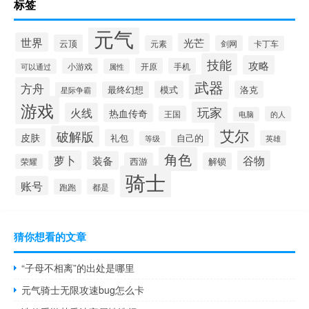
标签
元气
世界
光芒
云顶
元素
剑网
卡丁车
技能
攻略
小游戏
开原
手机
可以通过
属性
武器
方舟
模式
洛克
最终幻想
星际争霸
游戏
玩家
火线
热血传奇
王国
的人
电脑
艾尔
破解版
皮肤
礼包
自己的
英雄
等级
角色
萝卜
谷物
装备
西游
解锁
荣耀
骑士
账号
跑跑
都是
猜你想看的文章
“子母不相离”的出处是哪里
元气骑士无限攻速bug怎么卡