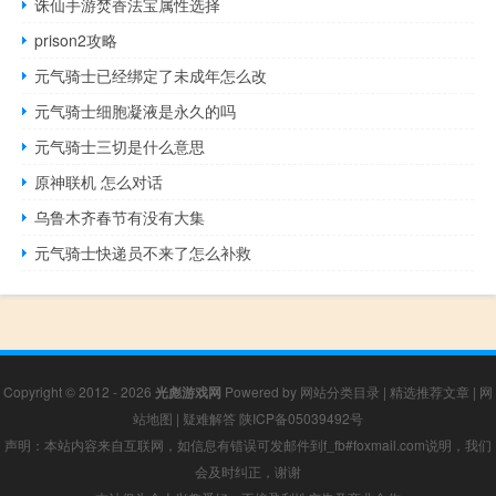
诛仙手游焚香法宝属性选择
prison2攻略
元气骑士已经绑定了未成年怎么改
元气骑士细胞凝液是永久的吗
元气骑士三切是什么意思
原神联机 怎么对话
乌鲁木齐春节有没有大集
元气骑士快递员不来了怎么补救
Copyright © 2012 - 2026
光彪游戏网
Powered by
网站分类目录
|
精选推荐文章
|
网
站地图
|
疑难解答
陕ICP备05039492号
声明：本站内容来自互联网，如信息有错误可发邮件到f_fb#foxmail.com说明，我们
会及时纠正，谢谢