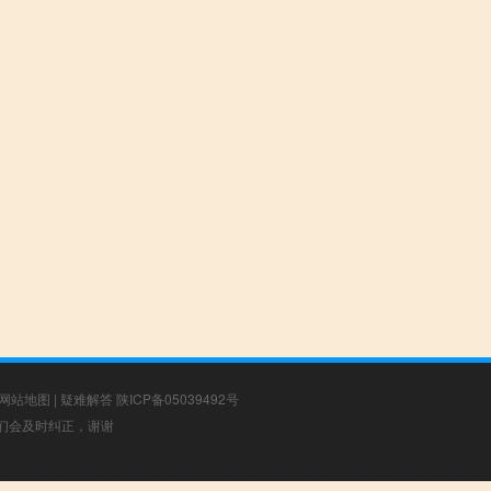
网站地图
|
疑难解答
陕ICP备05039492号
，我们会及时纠正，谢谢