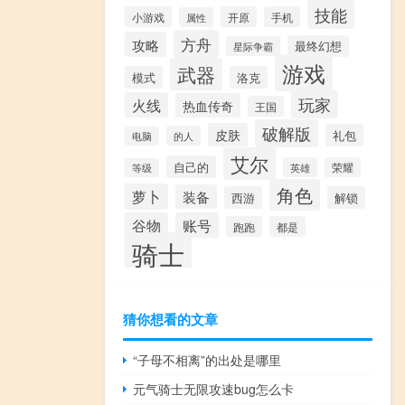
技能
小游戏
开原
手机
属性
方舟
攻略
最终幻想
星际争霸
游戏
武器
模式
洛克
玩家
火线
热血传奇
王国
破解版
皮肤
礼包
的人
电脑
艾尔
自己的
英雄
荣耀
等级
角色
萝卜
装备
西游
解锁
谷物
账号
跑跑
都是
骑士
猜你想看的文章
“子母不相离”的出处是哪里
元气骑士无限攻速bug怎么卡