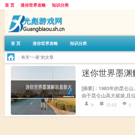
首 页
迷你世界攻略
知识分类
首 页
迷你世界攻略
知识分类
>
有关“一座”的文章
迷你世界墨渊
[摘要]：1983年的昆
由于昆仑山高大挺拔,且位
ln
12-02
0