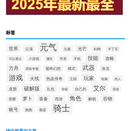
标签
元气
世界
光芒
云顶
元素
剑网
卡丁车
技能
攻略
小游戏
开原
手机
可以通过
属性
武器
方舟
模式
洛克
最终幻想
星际争霸
游戏
玩家
火线
热血传奇
王国
的人
电脑
艾尔
破解版
皮肤
礼包
自己的
英雄
等级
角色
萝卜
谷物
装备
西游
解锁
荣耀
骑士
账号
跑跑
都是
猜你想看的文章