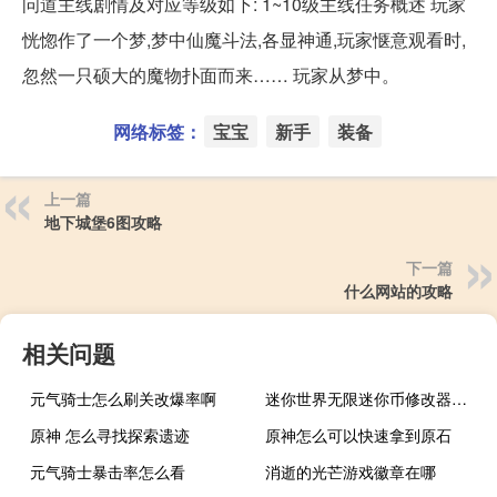
问道主线剧情及对应等级如下: 1~10级主线任务概述 玩家
恍惚作了一个梦,梦中仙魔斗法,各显神通,玩家惬意观看时,
忽然一只硕大的魔物扑面而来…… 玩家从梦中。
网络标签：
宝宝
新手
装备
上一篇
地下城堡6图攻略
下一篇
什么网站的攻略
相关问题
元气骑士怎么刷关改爆率啊
迷你世界无限迷你币修改器最新版下载2021
原神 怎么寻找探索遗迹
原神怎么可以快速拿到原石
元气骑士暴击率怎么看
消逝的光芒游戏徽章在哪