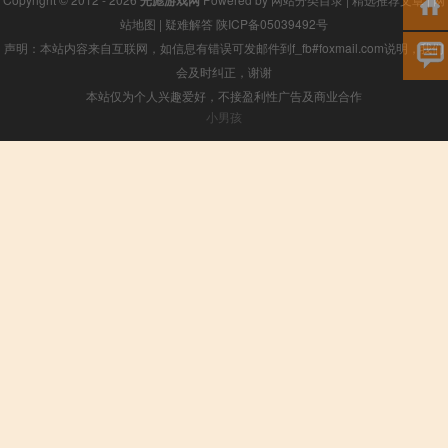
光彪游戏网
站地图
|
疑难解答
陕ICP备05039492号
声明：本站内容来自互联网，如信息有错误可发邮件到f_fb#foxmail.com说明，我们
会及时纠正，谢谢
本站仅为个人兴趣爱好，不接盈利性广告及商业合作
小男孩