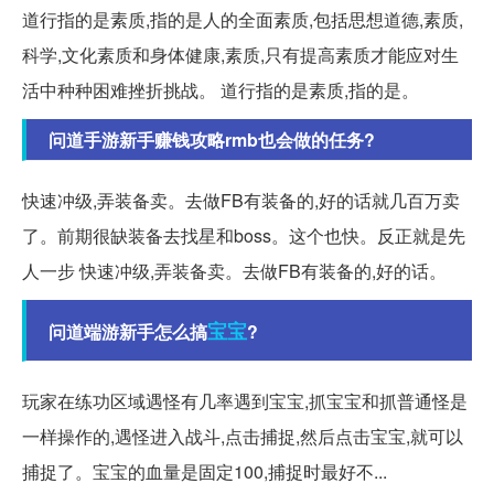
道行指的是素质,指的是人的全面素质,包括思想道德,素质,
科学,文化素质和身体健康,素质,只有提高素质才能应对生
活中种种困难挫折挑战。 道行指的是素质,指的是。
问道手游新手赚钱攻略rmb也会做的任务?
快速冲级,弄装备卖。去做FB有装备的,好的话就几百万卖
了。前期很缺装备去找星和boss。这个也快。反正就是先
人一步 快速冲级,弄装备卖。去做FB有装备的,好的话。
宝宝
问道端游新手怎么搞
?
玩家在练功区域遇怪有几率遇到宝宝,抓宝宝和抓普通怪是
一样操作的,遇怪进入战斗,点击捕捉,然后点击宝宝,就可以
捕捉了。宝宝的血量是固定100,捕捉时最好不...