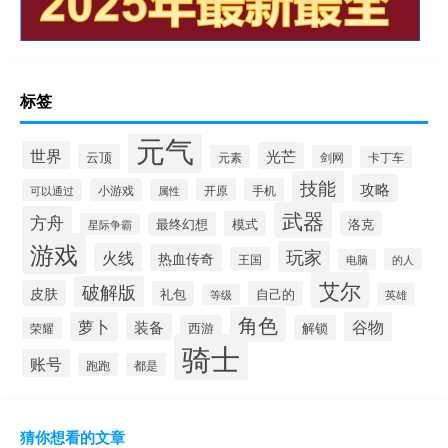
标签
元气
世界
光芒
云顶
元素
剑网
卡丁车
技能
攻略
小游戏
开原
手机
可以通过
属性
武器
方舟
模式
洛克
最终幻想
星际争霸
游戏
玩家
火线
热血传奇
王国
的人
电脑
艾尔
破解版
皮肤
礼包
自己的
英雄
等级
角色
萝卜
谷物
装备
西游
解锁
荣耀
骑士
账号
跑跑
都是
猜你想看的文章