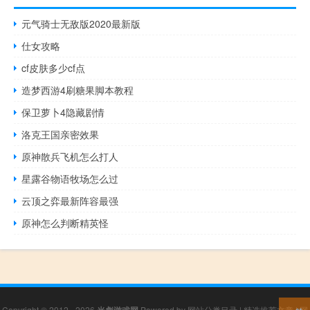
元气骑士无敌版2020最新版
仕女攻略
cf皮肤多少cf点
造梦西游4刷糖果脚本教程
保卫萝卜4隐藏剧情
洛克王国亲密效果
原神散兵飞机怎么打人
星露谷物语牧场怎么过
云顶之弈最新阵容最强
原神怎么判断精英怪
Copyright © 2012 - 2026
Powered by
网站分类目录
|
精选推荐文章
|
网