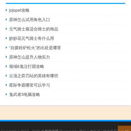
jojopet攻略
原神怎么试用角色入口
元气骑士最适合骑士的饰品
妙妙花元气骑士有什么用
“自拨砖炉松火”的出处是哪里
原神怎么提升人物实力
领域6鬼泣打团攻略
云顶之弈罚站的英雄有哪些
星际争霸哪里可以学习
鬼武者3电脑攻略
Copyright © 2012 - 2026
Powered by
网站分类目录
|
精选推荐文章
|
网