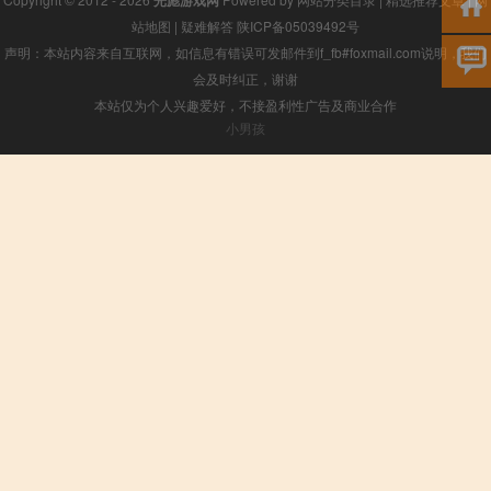
光彪游戏网
站地图
|
疑难解答
陕ICP备05039492号
声明：本站内容来自互联网，如信息有错误可发邮件到f_fb#foxmail.com说明，我们
会及时纠正，谢谢
本站仅为个人兴趣爱好，不接盈利性广告及商业合作
小男孩