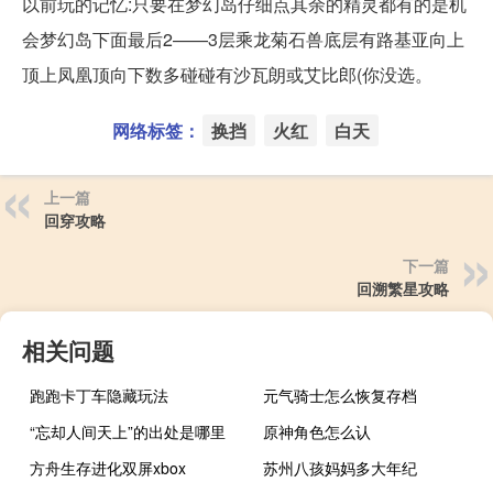
以前玩的记忆:只要在梦幻岛仔细点其余的精灵都有的是机
会梦幻岛下面最后2——3层乘龙菊石兽底层有路基亚向上
顶上凤凰顶向下数多碰碰有沙瓦朗或艾比郎(你没选。
网络标签：
换挡
火红
白天
上一篇
回穿攻略
下一篇
回溯繁星攻略
相关问题
跑跑卡丁车隐藏玩法
元气骑士怎么恢复存档
“忘却人间天上”的出处是哪里
原神角色怎么认
方舟生存进化双屏xbox
苏州八孩妈妈多大年纪