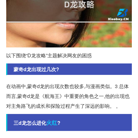
以下围绕“D龙攻略”主题解决网友的困惑
蒙奇d龙出现过几次?
在动画中,蒙奇d龙的出现次数也较多,与漫画类似。3 总体
而言,蒙奇d龙是《航海王》中重要的角色之一,他的出现也
对主角路飞的成长和探险过程产生了深远的影响。 。
火红
三d龙怎么进化
?