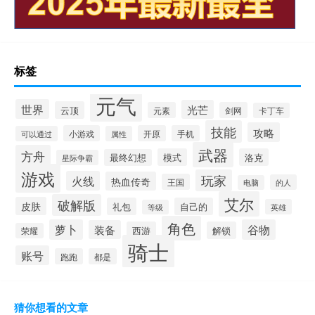
标签
元气
世界
光芒
云顶
元素
剑网
卡丁车
技能
攻略
小游戏
开原
手机
可以通过
属性
武器
方舟
模式
洛克
最终幻想
星际争霸
游戏
玩家
火线
热血传奇
王国
的人
电脑
艾尔
破解版
皮肤
礼包
自己的
英雄
等级
角色
萝卜
谷物
装备
西游
解锁
荣耀
骑士
账号
跑跑
都是
猜你想看的文章