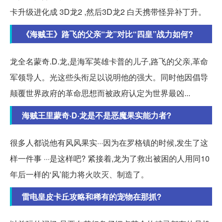
卡升级进化成 3D龙2 ,然后3D龙2 白天携带怪异补丁升。
《海贼王》路飞的父亲“龙”对比“四皇”战力如何?
龙全名蒙奇.D.龙,是海军英雄卡普的儿子,路飞的父亲,革命
军领导人。光这些头衔足以说明他的强大。同时他因倡导
颠覆世界政府的革命思想而被政府认定为世界最凶...
海贼王里蒙奇·D·龙是不是恶魔果实能力者?
很多人都说他有风风果实···因为在罗格镇的时候,发生了这
样一件事 ···是这样吧? 紧接着,龙为了救出被困的人用同10
年后一样的‘风’能力将火吹灭、制造了。
雷电皇皮卡丘攻略和稀有的宠物在那抓?