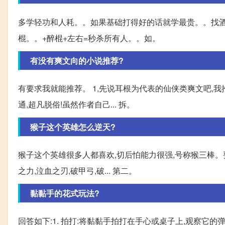
多学轻功和人耗。。如果基础打得好的话就学最贵。。找
棍。。+醉棍+左右=秒杀所有人。。如。
有没有爽文向的小说推荐?
有要求我就能推荐。 1,先说耳根为代表的仙侠类爽文吧,
通,超凡脱俗!虽然作者自己... 拆。
猴子这个英雄怎么逆天?
猴子这个英雄很多人都喜欢,切后怕能力很强,号称猴三棒。
之力,泣血之刃,破甲弓,破... 第二。
黏黏手的花式玩法?
回答如下:1. 拍打:将黏黏手拍打在手心或桌子上,观察它的弹