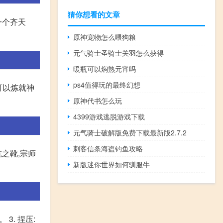
猜你想看的文章
一个齐天
原神宠物怎么喂狗粮
元气骑士圣骑士关羽怎么获得
暖瓶可以焖熟元宵吗
ps4值得玩的最终幻想
可以炼就神
原神代书怎么玩
4399游戏逃脱游戏下载
元气骑士破解版免费下载最新版2.7.2
刺客信条海盗钓鱼攻略
之靴,宗师
新版迷你世界如何驯服牛
3. 捏压: