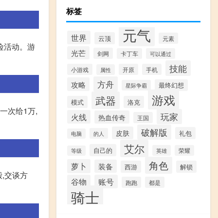
标签
元气
世界
云顶
元素
险活动。游
光芒
剑网
卡丁车
可以通过
技能
小游戏
开原
手机
属性
方舟
攻略
最终幻想
星际争霸
游戏
武器
模式
洛克
一次给1万,
玩家
火线
热血传奇
王国
破解版
皮肤
礼包
的人
电脑
艾尔
自己的
英雄
荣耀
等级
角色
萝卜
装备
西游
解锁
,交谈方
谷物
账号
跑跑
都是
骑士