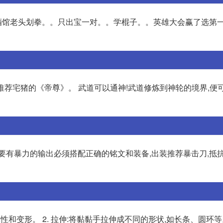
酒馆老头划拳。。只出宝一对。。学棍子。。英雄大会赢了选第
我推荐宅猪的《帝尊》。 武道可以通神!武道修炼到神轮的境界,便
要有暴力的输出必须搭配正确的铭文和装备,出装推荐暴击刀,抵抗
性和变形。 2. 拉伸:将黏黏手拉伸成不同的形状,如长条、圆环等。 