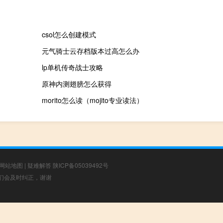
csol怎么创建模式
元气骑士云存档版本过高怎么办
lp单机传奇战士攻略
原神内测翅膀怎么获得
morito怎么读（mojito专业读法）
网站地图
|
疑难解答
陕ICP备05039492号
，我们会及时纠正，谢谢