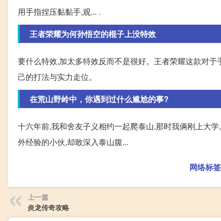
用手指捏压黏黏手,观... .
王者荣耀为何孙悟空的棍子上没特效
要什么特效,加太多特效反而不是很好。王者荣耀这款对于手
己的打法与实力走位。
在荒山野岭中，你遇到过什么尴尬的事?
十六年前,我和舍友子义相约一起爬泰山,那时我俩刚上大学
外经验的小伙,却敢深入泰山腹...
网络标签
上一篇
炎龙传奇攻略