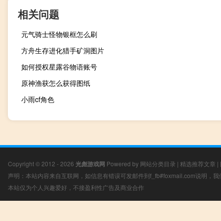
相关问题
元气骑士怪物银框怎么刷
方舟生存进化猎手矿洞图片
如何授权星露谷物语账号
原神渔获怎么获得图纸
小雨cf角色
Copyright © 2012 - 2026
光彪游戏网
Powered by
网站分类目录
|
精选推荐文章
|
声明：本站内容来自互联网，如信息有错误可发邮件到f_fb#foxmail.com说明
本站仅为个人兴趣爱好，不接盈利性广告及商业合作