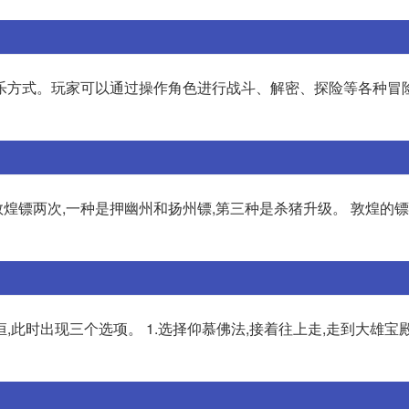
乐方式。玩家可以通过操作角色进行战斗、解密、探险等各种冒
敦煌镖两次,一种是押幽州和扬州镖,第三种是杀猪升级。 敦煌的镖
此时出现三个选项。 1.选择仰慕佛法,接着往上走,走到大雄宝殿