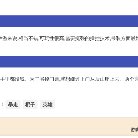
游来说,相当不错,可玩性很高,需要挺强的操控技术,带装方面最
,手里都没钱。为了省掉门票,就想绕过正门从后山爬上去。两个
：
暴走
棍子
英雄
游