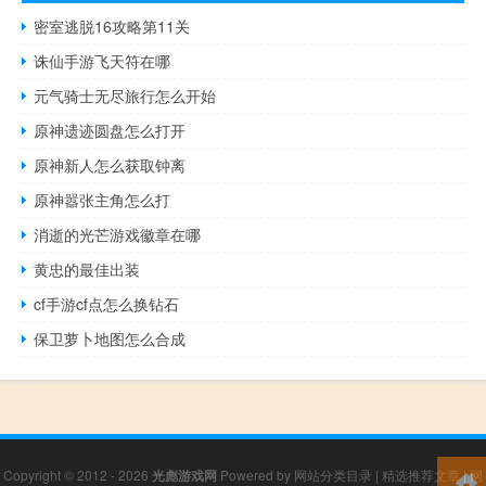
密室逃脱16攻略第11关
诛仙手游飞天符在哪
元气骑士无尽旅行怎么开始
原神遗迹圆盘怎么打开
原神新人怎么获取钟离
原神嚣张主角怎么打
消逝的光芒游戏徽章在哪
黄忠的最佳出装
cf手游cf点怎么换钻石
保卫萝卜地图怎么合成
Copyright © 2012 - 2026
光彪游戏网
Powered by
网站分类目录
|
精选推荐文章
|
网