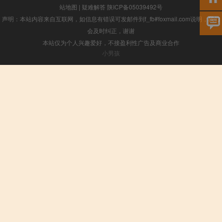
站地图
|
疑难解答
陕ICP备05039492号
声明：本站内容来自互联网，如信息有错误可发邮件到f_fb#foxmail.com说明，我们
会及时纠正，谢谢
本站仅为个人兴趣爱好，不接盈利性广告及商业合作
小男孩