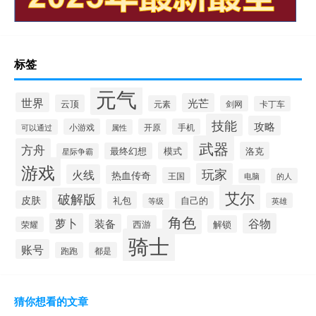
标签
元气
世界
光芒
云顶
元素
剑网
卡丁车
技能
攻略
小游戏
开原
手机
可以通过
属性
武器
方舟
模式
洛克
最终幻想
星际争霸
游戏
玩家
火线
热血传奇
王国
的人
电脑
艾尔
破解版
皮肤
礼包
自己的
英雄
等级
角色
萝卜
谷物
装备
西游
解锁
荣耀
骑士
账号
跑跑
都是
猜你想看的文章