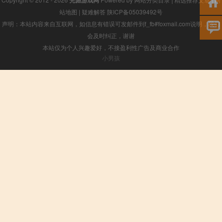
光彪游戏网
站地图
|
疑难解答
陕ICP备05039492号
声明：本站内容来自互联网，如信息有错误可发邮件到f_fb#foxmail.com说明，我们
会及时纠正，谢谢
本站仅为个人兴趣爱好，不接盈利性广告及商业合作
小男孩