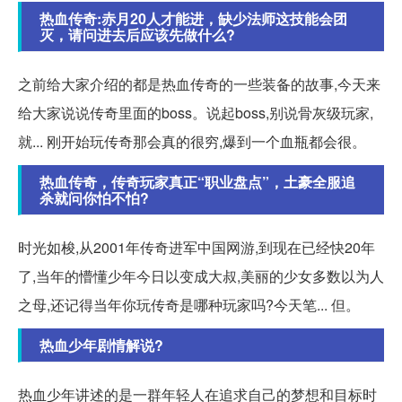
热血传奇:赤月20人才能进，缺少法师这技能会团
灭，请问进去后应该先做什么?
之前给大家介绍的都是热血传奇的一些装备的故事,今天来
给大家说说传奇里面的boss。说起boss,别说骨灰级玩家,
就... 刚开始玩传奇那会真的很穷,爆到一个血瓶都会很。
热血传奇，传奇玩家真正“职业盘点”，土豪全服追
杀就问你怕不怕?
时光如梭,从2001年传奇进军中国网游,到现在已经快20年
了,当年的懵懂少年今日以变成大叔,美丽的少女多数以为人
之母,还记得当年你玩传奇是哪种玩家吗?今天笔... 但。
热血少年剧情解说?
热血少年讲述的是一群年轻人在追求自己的梦想和目标时