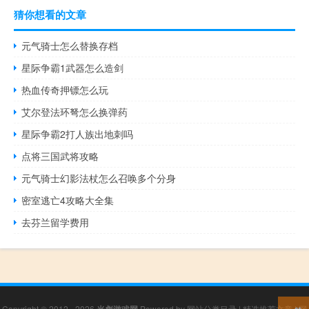
猜你想看的文章
元气骑士怎么替换存档
星际争霸1武器怎么造剑
热血传奇押镖怎么玩
艾尔登法环弩怎么换弹药
星际争霸2打人族出地刺吗
点将三国武将攻略
元气骑士幻影法杖怎么召唤多个分身
密室逃亡4攻略大全集
去芬兰留学费用
Copyright © 2012 - 2026
Powered by
网站分类目录
|
精选推荐文章
|
网