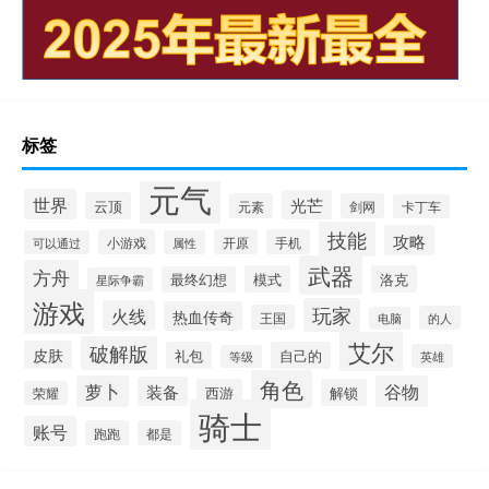
标签
元气
世界
光芒
云顶
元素
剑网
卡丁车
技能
攻略
小游戏
开原
手机
可以通过
属性
武器
方舟
模式
洛克
最终幻想
星际争霸
游戏
玩家
火线
热血传奇
王国
的人
电脑
艾尔
破解版
皮肤
礼包
自己的
英雄
等级
角色
萝卜
谷物
装备
西游
解锁
荣耀
骑士
账号
跑跑
都是