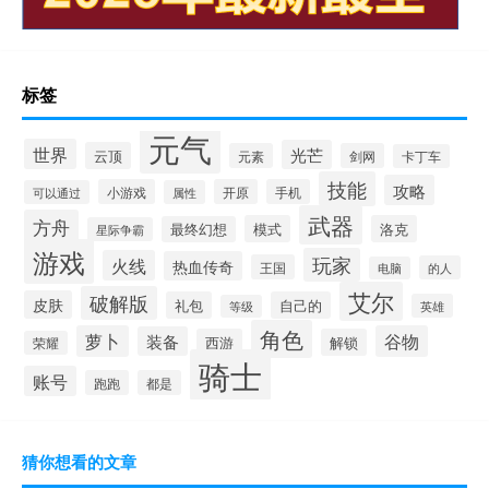
标签
元气
世界
光芒
云顶
元素
剑网
卡丁车
技能
攻略
小游戏
开原
手机
可以通过
属性
武器
方舟
模式
洛克
最终幻想
星际争霸
游戏
玩家
火线
热血传奇
王国
的人
电脑
艾尔
破解版
皮肤
礼包
自己的
英雄
等级
角色
萝卜
谷物
装备
西游
解锁
荣耀
骑士
账号
跑跑
都是
猜你想看的文章