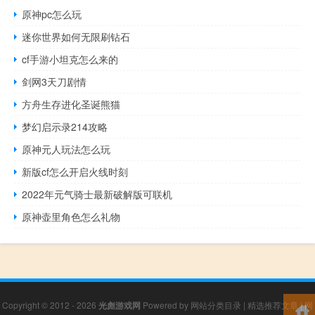
原神pc怎么玩
迷你世界如何无限刷钻石
cf手游小坦克怎么来的
剑网3天刀剧情
方舟生存进化圣诞熊猫
梦幻启示录214攻略
原神元人玩法怎么玩
新版cf怎么开启火线时刻
2022年元气骑士最新破解版可联机
原神壶里角色怎么礼物
Copyright © 2012 - 2026
光彪游戏网
Powered by
网站分类目录
|
精选推荐文章
|
网