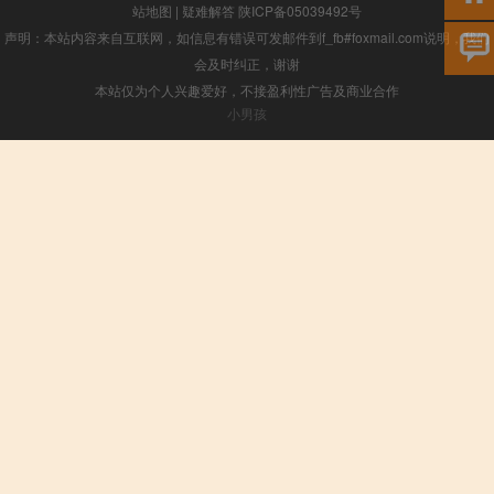
站地图
|
疑难解答
陕ICP备05039492号
声明：本站内容来自互联网，如信息有错误可发邮件到f_fb#foxmail.com说明，我们
会及时纠正，谢谢
本站仅为个人兴趣爱好，不接盈利性广告及商业合作
小男孩