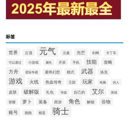
标签
元气
世界
光芒
云顶
元素
剑网
卡丁车
技能
攻略
小游戏
开原
手机
可以通过
属性
武器
方舟
模式
洛克
最终幻想
星际争霸
游戏
玩家
火线
热血传奇
王国
的人
电脑
艾尔
破解版
皮肤
礼包
自己的
英雄
等级
角色
萝卜
谷物
装备
西游
解锁
荣耀
骑士
账号
跑跑
都是