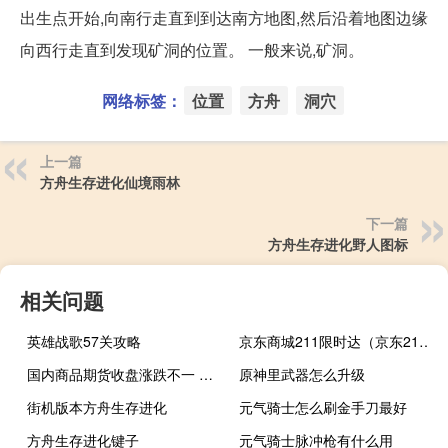
出生点开始,向南行走直到到达南方地图,然后沿着地图边缘
向西行走直到发现矿洞的位置。 一般来说,矿洞。
网络标签：
位置
方舟
洞穴
上一篇
方舟生存进化仙境雨林
下一篇
方舟生存进化野人图标
相关问题
英雄战歌57关攻略
京东商城211限时达（京东211限时达是什么意思）
国内商品期货收盘涨跌不一 油脂油料涨幅居前
原神里武器怎么升级
街机版本方舟生存进化
元气骑士怎么刷金手刀最好
方舟生存进化键子
元气骑士脉冲枪有什么用