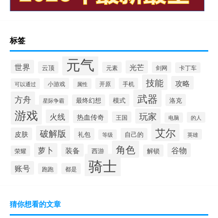
标签
元气
世界
光芒
云顶
元素
剑网
卡丁车
技能
攻略
小游戏
开原
手机
可以通过
属性
武器
方舟
模式
洛克
最终幻想
星际争霸
游戏
玩家
火线
热血传奇
王国
的人
电脑
艾尔
破解版
皮肤
礼包
自己的
英雄
等级
角色
萝卜
谷物
装备
西游
解锁
荣耀
骑士
账号
跑跑
都是
猜你想看的文章