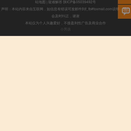
站地图
|
疑难解答
陕ICP备05039492号
声明：本站内容来自互联网，如信息有错误可发邮件到f_fb#foxmail.com说明，我们
会及时纠正，谢谢
本站仅为个人兴趣爱好，不接盈利性广告及商业合作
小男孩