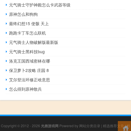
元气骑士守护神殿怎么卡武器等级
原神怎么和狗狗
最终幻想15 使骸 天上
跑跑卡丁车怎么联机
元气骑士人物破解版最新版
元气骑士黑科技bug
洛克王国西域密林在哪
保卫萝卜2攻略 庄园 8
艾尔登法环修正啥意思
怎么得到原神散兵
Copyright © 2012 - 2026
光彪游戏网
Powered by
网站分类目录
|
精选推荐文章
|
网