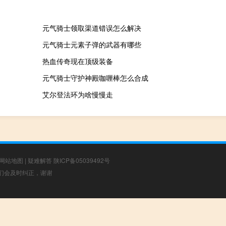
元气骑士领取渠道错误怎么解决
元气骑士元素子弹的武器有哪些
热血传奇现在顶级装备
元气骑士守护神殿咖喱棒怎么合成
艾尔登法环为啥慢慢走
网站地图
|
疑难解答
陕ICP备05039492号
，我们会及时纠正，谢谢