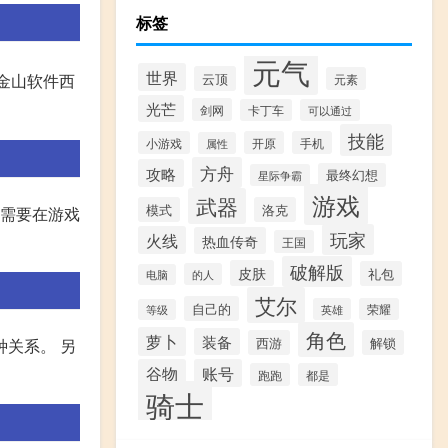
标签
元气
世界
云顶
由金山软件西
元素
光芒
剑网
卡丁车
可以通过
技能
小游戏
开原
手机
属性
方舟
攻略
最终幻想
星际争霸
游戏
武器
模式
洛克
先需要在游戏
玩家
火线
热血传奇
王国
破解版
皮肤
礼包
的人
电脑
艾尔
自己的
英雄
荣耀
等级
角色
萝卜
装备
西游
解锁
关系。 另
谷物
账号
跑跑
都是
骑士