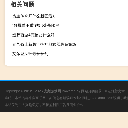
相关问题
热血传奇开什么新区最好
“轩墀曾不重”的出处是哪里
造梦西游4宠物要什么好
元气骑士新版守护神殿武器最高第级
艾尔登法环最长长剑
Copyright © 2012 - 2026
光彪游戏网
Powered by
网站分类目录
|
精选推荐文章
|
声明：本站内容来自互联网，如信息有错误可发邮件到f_fb#foxmail.com说明
本站仅为个人兴趣爱好，不接盈利性广告及商业合作