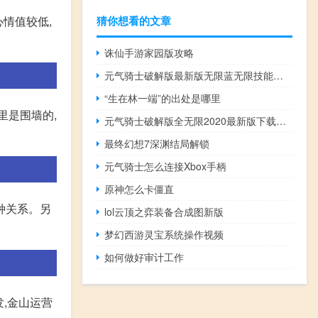
猜你想看的文章
心情值较低,
诛仙手游家园版攻略
元气骑士破解版最新版无限蓝无限技能无限金币无限血量
“生在林一端”的出处是哪里
里是围墙的,
元气骑士破解版全无限2020最新版下载乐乐
最终幻想7深渊结局解锁
元气骑士怎么连接Xbox手柄
原神怎么卡僵直
种关系。另
lol云顶之弈装备合成图新版
梦幻西游灵宝系统操作视频
如何做好审计工作
,金山运营