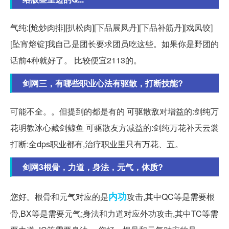
气纯:[炝炒肉排][扒松肉][下品展凤丹][下品补筋丹][戏凤饺]
[坠宵熔锭]我自己是团长要求团员吃这些。如果你是野团的
话前4种就好了。 比较便宜2113的。
剑网三，有哪些职业心法有驱散，打断技能?
可能不全。。但提到的都是有的 可驱散敌对增益的:剑纯万
花明教冰心藏剑鲸鱼 可驱散友方减益的:剑纯万花补天云裳
打断:全dps职业都有,治疗职业里只有万花、五。
剑网3根骨，力道，身法，元气，体质?
内功
您好。根骨和元气对应的是
攻击,其中QC等是需要根
骨,BX等是需要元气;身法和力道对应外功攻击,其中TC等需