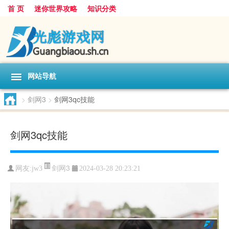
首 页
迷你世界攻略
知识分类
网站导航
>
剑网3
>
剑网3qc技能
剑网3qc技能
剑网3
网友:
jw3
2024-03-28 20:23:21