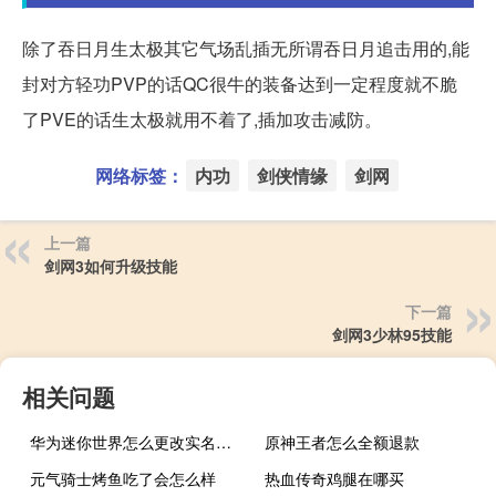
除了吞日月生太极其它气场乱插无所谓吞日月追击用的,能
封对方轻功PVP的话QC很牛的装备达到一定程度就不脆
了PVE的话生太极就用不着了,插加攻击减防。
网络标签：
内功
剑侠情缘
剑网
上一篇
剑网3如何升级技能
下一篇
剑网3少林95技能
相关问题
华为迷你世界怎么更改实名认证
原神王者怎么全额退款
元气骑士烤鱼吃了会怎么样
热血传奇鸡腿在哪买