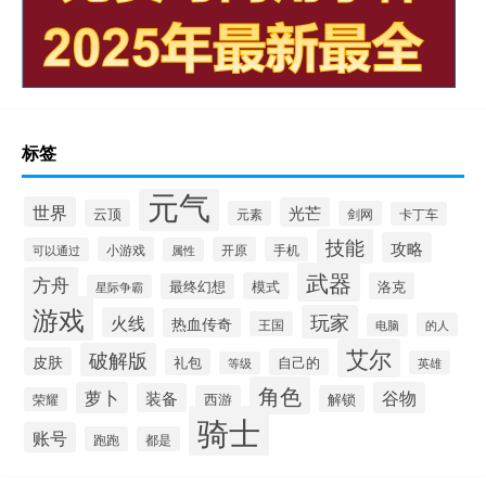
标签
元气
世界
光芒
云顶
元素
剑网
卡丁车
技能
攻略
小游戏
开原
手机
可以通过
属性
武器
方舟
模式
洛克
最终幻想
星际争霸
游戏
玩家
火线
热血传奇
王国
的人
电脑
艾尔
破解版
皮肤
礼包
自己的
英雄
等级
角色
萝卜
谷物
装备
西游
解锁
荣耀
骑士
账号
跑跑
都是