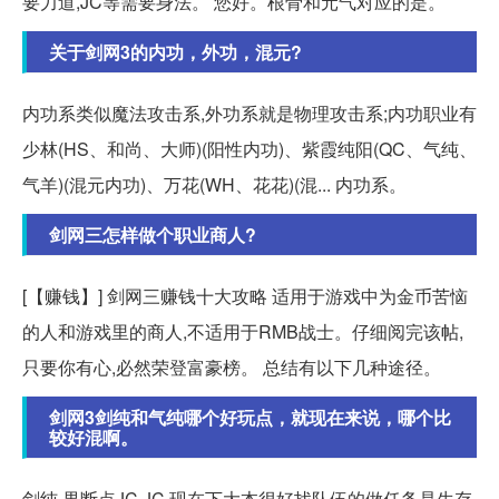
要力道,JC等需要身法。 您好。根骨和元气对应的是。
关于剑网3的内功，外功，混元?
内功系类似魔法攻击系,外功系就是物理攻击系;内功职业有
少林(HS、和尚、大师)(阳性内功)、紫霞纯阳(QC、气纯、
气羊)(混元内功)、万花(WH、花花)(混... 内功系。
剑网三怎样做个职业商人?
[【赚钱】] 剑网三赚钱十大攻略 适用于游戏中为金币苦恼
的人和游戏里的商人,不适用于RMB战士。仔细阅完该帖,
只要你有心,必然荣登富豪榜。 总结有以下几种途径。
剑网3剑纯和气纯哪个好玩点，就现在来说，哪个比
较好混啊。
剑纯 果断点JC JC 现在下大本很好找队伍的做任务是生存