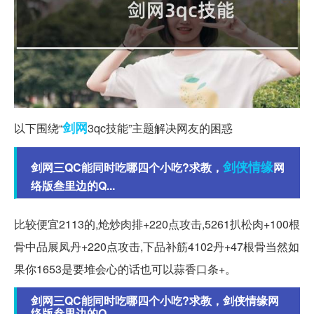
剑网
以下围绕“
3qc技能”主题解决网友的困惑
剑侠情缘
剑网三QC能同时吃哪四个小吃?求教，
网
络版叁里边的Q...
比较便宜2113的,炝炒肉排+220点攻击,5261扒松肉+100根
骨中品展凤丹+220点攻击,下品补筋4102丹+47根骨当然如
果你1653是要堆会心的话也可以蒜香口条+。
剑网三QC能同时吃哪四个小吃?求教，剑侠情缘网
络版叁里边的Q...