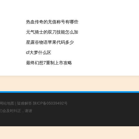
热血传奇的充值称号有哪些
元气骑士的双刀技能怎么加
星露谷物语苹果代码多少
cf大梦什么区
最终幻想7重制上市攻略
网站地图
|
疑难解答
陕ICP备05039492号
，我们会及时纠正，谢谢