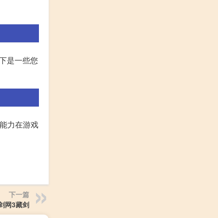
。以下是一些您
出能力在游戏
下一篇
剑网3藏剑