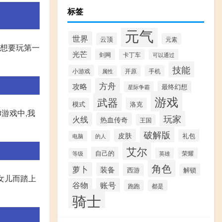
标签
元气
世界
云顶
元素
果想要玩第一
光芒
剑网
卡丁车
可以通过
技能
小游戏
开原
手机
属性
方舟
攻略
最终幻想
星际争霸
游戏
武器
模式
洛克
游戏中,我
玩家
火线
热血传奇
王国
破解版
皮肤
礼包
的人
电脑
艾尔
自己的
英雄
荣耀
等级
角色
萝卜
装备
西游
解锁
女儿而踏上
谷物
账号
跑跑
都是
骑士