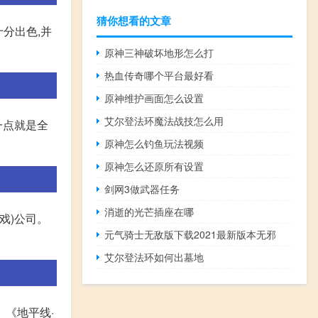
猜你想看的文章
分出色,并
原神三神破坏地形怎么打
热血传奇哪个平台最好看
原神维护画面怎么设置
艾尔登法环魔法战技怎么用
一点就是全
原神怎么钓鱼玩法视频
原神怎么还原所有设置
剑网3做武器任务
消逝的光芒插座在哪
戏)公司。
元气骑士无敌版下载2021最新版本无邪
艾尔登法环如何出墓地
 《地平线·