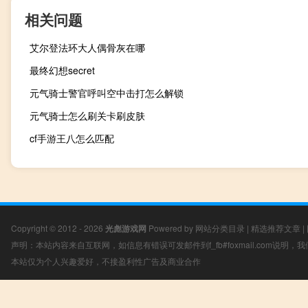
相关问题
艾尔登法环大人偶骨灰在哪
最终幻想secret
元气骑士警官呼叫空中击打怎么解锁
元气骑士怎么刷关卡刷皮肤
cf手游王八怎么匹配
Copyright © 2012 - 2026
光彪游戏网
Powered by
网站分类目录
|
精选推荐文章
|
声明：本站内容来自互联网，如信息有错误可发邮件到f_fb#foxmail.com说明
本站仅为个人兴趣爱好，不接盈利性广告及商业合作