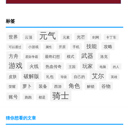
标签
元气
世界
光芒
云顶
元素
剑网
卡丁车
技能
攻略
小游戏
开原
手机
可以通过
属性
武器
方舟
模式
洛克
最终幻想
星际争霸
游戏
玩家
火线
热血传奇
王国
的人
电脑
艾尔
破解版
皮肤
礼包
自己的
英雄
等级
角色
萝卜
谷物
装备
西游
解锁
荣耀
骑士
账号
跑跑
都是
猜你想看的文章