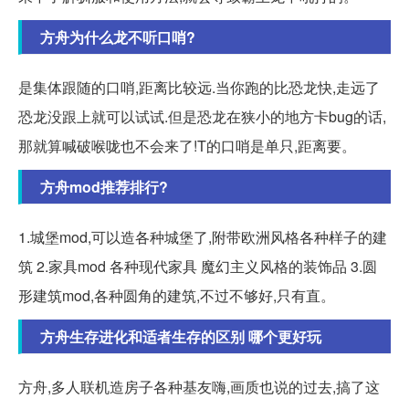
方舟为什么龙不听口哨?
是集体跟随的口哨,距离比较远.当你跑的比恐龙快,走远了
恐龙没跟上就可以试试.但是恐龙在狭小的地方卡bug的话,
那就算喊破喉咙也不会来了!T的口哨是单只,距离要。
方舟mod推荐排行?
1.城堡mod,可以造各种城堡了,附带欧洲风格各种样子的建
筑 2.家具mod 各种现代家具 魔幻主义风格的装饰品 3.圆
形建筑mod,各种圆角的建筑,不过不够好,只有直。
方舟生存进化和适者生存的区别 哪个更好玩
方舟,多人联机造房子各种基友嗨,画质也说的过去,搞了这