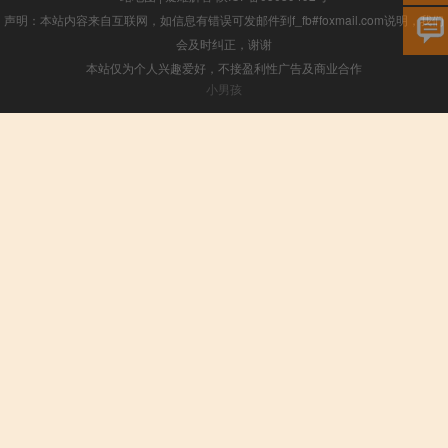
声明：本站内容来自互联网，如信息有错误可发邮件到f_fb#foxmail.com说明，我们
会及时纠正，谢谢
本站仅为个人兴趣爱好，不接盈利性广告及商业合作
小男孩