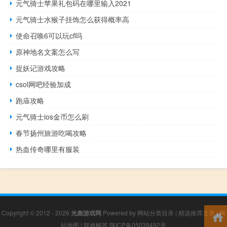
元气骑士苹果礼包码在哪里输入2021
元气骑士水猴子挂饰怎么获得概率高
使命召唤6可以玩cf吗
原神地名文案怎么写
捉妖记游戏攻略
csol网吧经验加成
跑庙攻略
元气骑士ios金币怎么刷
春节扬州旅游吃喝攻略
热血传奇哪里有服装
Copyright © 2012 - 2026
光彪游戏网
Powered by
网站分类目录
|
精选推荐文章
|
网
站地图
|
疑难解答
陕ICP备05039492号