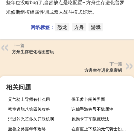
些年也没啥bug了,当然缺点是吃配置~ 方舟生存进化普罗
米修斯组模组属性调成双人战斗模式好玩。
网络标签：
恐龙
方舟
游戏
上一篇
方舟生存进化地图游玩
下一篇
方舟生存进化皇帝鳄
相关问题
元气骑士导师有什么用
保卫萝卜闯关界面
密室逃脱八第四关攻略
诛仙手游称号不慌属性
消逝的光芒多久开联机啊
跑跑卡丁车隐藏玩法
魔兽之路嘉年华攻略
在百度上下载的元气骑士如何更新