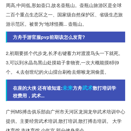
周高,中间低,形如壶口,故名壶瓶山。壶瓶山旅游区是全球
二百个重点生态区之一、国家级自然保护区、省级生态旅
游示范区。被誉为“地球怪圈... 壶瓶山。
方舟手游官服pvp前期该怎么发育?
2,初期要抓个代步龙,长矛右键蓄力对渡渡鸟头一下就死。
3,可以到水晶岛黑山处摸箱子拿物资,一次大概能摸8到9
个。 4,去创世纪的火山擂台刷枪去熔喉龙洞偷蛋。
未来
武术
在座的大侠 还有谁知道:
方舟
散打培训学
校费用，武术...
广州MS搏击俱乐部由广州市天河区龙洞龙华武术培训中心
提供。主要经营武术培训,散打培训,散打搏击培训。 大学
体育馆,市体育馆,少年宫,部分健身房会。