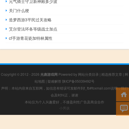
元气骑士守卫新神殿多少波
关门什么梗
造梦西游3平民过关攻略
艾尔登法环各等级战士加点
cf手游青花瓷加特林属性
Copyright © 2012 - 2026
光彪游戏网
Powered by
网站分类目录
|
精选推荐文章
|
网
站地图
|
疑难解答
陕ICP备05039492号
声明：本站内容来自互联网，如信息有错误可发邮件到f_fb#foxmail.com说明，我们
会及时纠正，谢谢
本站仅为个人兴趣爱好，不接盈利性广告及商业合作
小男孩