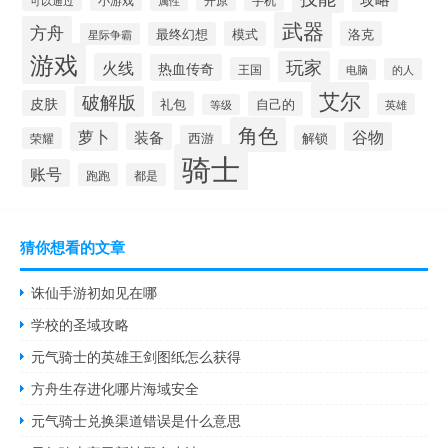
可以通过
属性
武器
方舟
模式
洛克
最终幻想
星际争霸
游戏
玩家
火线
热血传奇
王国
的人
电脑
艾尔
破解版
皮肤
礼包
自己的
英雄
等级
角色
萝卜
谷物
装备
西游
解锁
荣耀
骑士
账号
跑跑
都是
猜你想看的文章
诛仙手游初如见在哪
学校的圣域攻略
元气骑士的英雄王剑图纸怎么获得
方舟生存进化哪片海域安全
元气骑士兑换渠道错误是什么意思