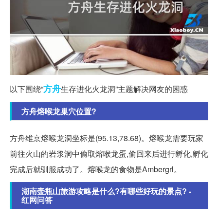
方舟
以下围绕“
生存进化火龙洞”主题解决网友的困惑
方舟熔喉龙巢穴位置?
方舟维京熔喉龙洞坐标是(95.13,78.68)。熔喉龙需要玩家
前往火山的岩浆洞中偷取熔喉龙蛋,偷回来后进行孵化,孵化
完成后就驯服成功了。熔喉龙的食物是Ambergrl。
湖南壶瓶山旅游攻略是什么?有哪些好玩的景点? -
红网问答