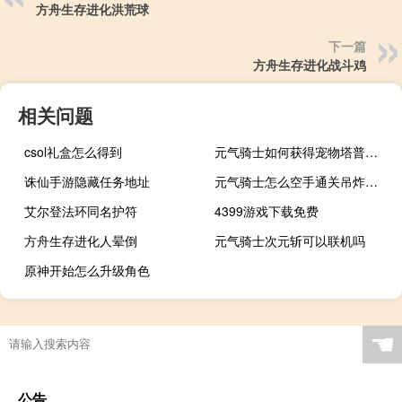
方舟生存进化洪荒球
下一篇
方舟生存进化战斗鸡
相关问题
csol礼盒怎么得到
元气骑士如何获得宠物塔普血量
诛仙手游隐藏任务地址
元气骑士怎么空手通关吊炸天,卡bug
艾尔登法环同名护符
4399游戏下载免费
方舟生存进化人晕倒
元气骑士次元斩可以联机吗
原神开始怎么升级角色
☚
公告