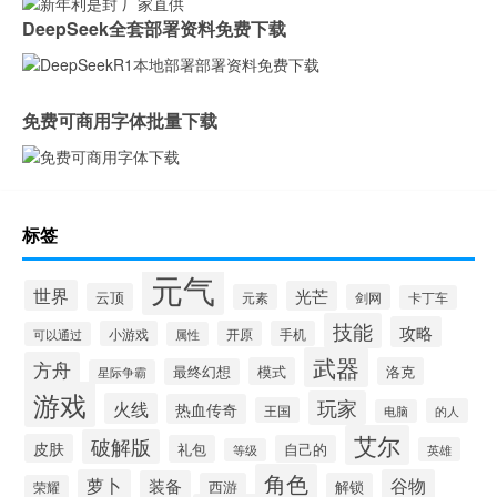
DeepSeek全套部署资料免费下载
免费可商用字体批量下载
标签
元气
世界
光芒
云顶
元素
剑网
卡丁车
技能
攻略
小游戏
开原
手机
可以通过
属性
武器
方舟
模式
洛克
最终幻想
星际争霸
游戏
玩家
火线
热血传奇
王国
的人
电脑
艾尔
破解版
皮肤
礼包
自己的
英雄
等级
角色
萝卜
谷物
装备
西游
解锁
荣耀