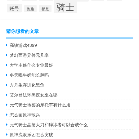
骑士
账号
跑跑
都是
猜你想看的文章
高铁游戏4399
梦幻西游异兽元几率
大学主修什么专业最好
冬天喝牛奶能长胖吗
方舟生存进化黑鱼
艾尔登法环黑夜女巫在哪
元气骑士地窖的摩托车有什么用
怎么画原神散兵
元气骑士晶蟹大刀和碎冰者可以合成什么
原神流浪乐团怎么突破