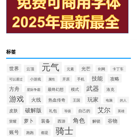
标签
元气
世界
光芒
云顶
元素
剑网
卡丁车
技能
攻略
小游戏
开原
手机
可以通过
属性
武器
方舟
模式
洛克
最终幻想
星际争霸
游戏
玩家
火线
热血传奇
王国
的人
电脑
艾尔
破解版
皮肤
礼包
自己的
英雄
等级
角色
萝卜
谷物
装备
西游
解锁
荣耀
骑士
账号
跑跑
都是