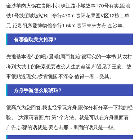
金沙羊肉火锅在贵阳小河珠江路小城故事170号有卖,距地
铁1号线望城坡站B口步行470m 贵阳花果园V区12栋二单
元,距贵阳恋爱博物馆步行1.5km 贵阳未来方舟,金沙羊。
有哪些耽美文推荐?
先推基本现代的吧,(晨曦)周而复始:很写实的一本书,从农村
考到大城市的陈素想要改变人生的命运,却遇见了王俊。故
事很贴近现实,感情细腻,不浮夸,值得一看... 受其。
方舟手游怎么刷琥珀?
很高兴为您回答,我也经常玩方舟,跟你分析分享一下我的经
验。 (大家请看图片) 第1个方法。就是可以在方舟里面看
广告,步骤的话就是,要点击那... 里面的话只是一些。