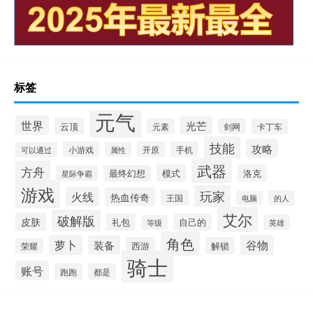
标签
元气
世界
光芒
云顶
元素
剑网
卡丁车
技能
攻略
小游戏
开原
手机
可以通过
属性
武器
方舟
模式
洛克
最终幻想
星际争霸
游戏
玩家
火线
热血传奇
王国
的人
电脑
艾尔
破解版
皮肤
礼包
自己的
英雄
等级
角色
萝卜
谷物
装备
西游
解锁
荣耀
骑士
账号
跑跑
都是