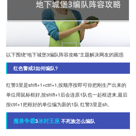
以下围绕“地下城堡3编队阵容攻略”主题解决网友的困惑
红色警戒3如何编队?
红警3里是shift+1+ctrl+1,按顺序按即可你把刚生产出来的
单位用鼠标框好,按shift+1后会连原1队也一起框进来,最后
按ctrl+1把框好的单位编为新的1队 红警3里是sh。
魔兽争霸
冰封王座
3
不死族怎么编队