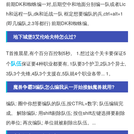
前期DK和蜘蛛编一对,后期空中和地面分别编一队或者Lic
h和远程一队,dk和近战一队 框定想要编队的兵,ctrl+alt+1
(即几编队,2.3等都行) 前期DK和蜘蛛编。
地下城堡3艾伦哈夫特怎么过?
T首推晨星,有个百分百控制5秒。 1.想过这个关卡要保证5
队伍
个
保证要4种职业都要有, 1队要3个护卫,2队3个异士,
3队3个先锋,4队3个支援在,5队就4个职业各带... 1。
魔兽争霸3编队怎么编我从一开始接触魔兽就用?
编队: 圈中你想要编队的队伍,按CTRL+数字; 队伍编辑完
成。 解除编队: 用shift剔除队伍; 按住shift左键选择要剔除
的单位; 再次编队; 单位就被剔除出队伍。...