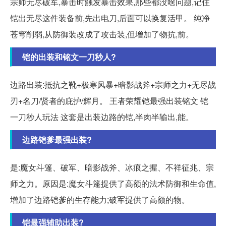
宗师无尽破军,暴击时触发暴击效果,那些都没啥问题,记住
铠出无尽这件装备前,先出电刀,后面可以换复活甲。 纯净
苍穹削弱,从防御装改成了攻击装,但增加了物抗,前。
铠的出装和铭文一刀秒人?
边路出装:抵抗之靴+极寒风暴+暗影战斧+宗师之力+无尽战
刃+名刀/贤者的庇护/辉月。 王者荣耀铠最强出装铭文 铠
一刀秒人玩法 这套是出装边路的铠,半肉半输出,能。
边路铠爹最强出装?
是:魔女斗篷、破军、暗影战斧、冰痕之握、不祥征兆、宗
师之力。原因是:魔女斗篷提供了高额的法术防御和生命值,
增加了边路铠爹的生存能力;破军提供了高额的物。
铠最强辅助出装?