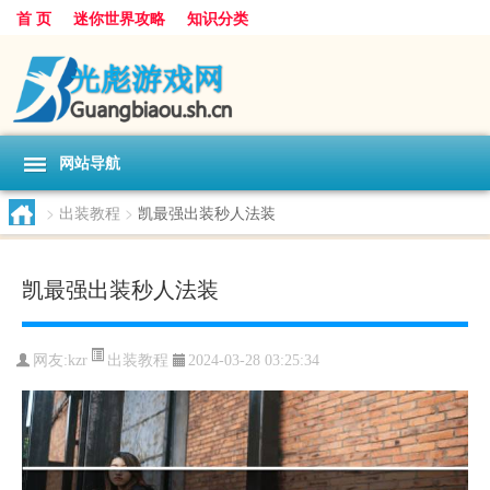
首 页
迷你世界攻略
知识分类
网站导航
>
出装教程
>
凯最强出装秒人法装
凯最强出装秒人法装
出装教程
网友:
kzr
2024-03-28 03:25:34