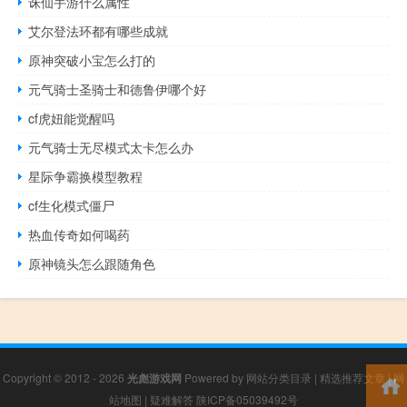
诛仙手游什么属性
艾尔登法环都有哪些成就
原神突破小宝怎么打的
元气骑士圣骑士和德鲁伊哪个好
cf虎妞能觉醒吗
元气骑士无尽模式太卡怎么办
星际争霸换模型教程
cf生化模式僵尸
热血传奇如何喝药
原神镜头怎么跟随角色
Copyright © 2012 - 2026
光彪游戏网
Powered by
网站分类目录
|
精选推荐文章
|
网
站地图
|
疑难解答
陕ICP备05039492号