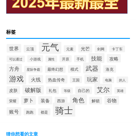
标签
元气
世界
光芒
云顶
元素
剑网
卡丁车
技能
攻略
小游戏
开原
手机
可以通过
属性
武器
方舟
模式
洛克
最终幻想
星际争霸
游戏
玩家
火线
热血传奇
王国
的人
电脑
艾尔
破解版
皮肤
礼包
自己的
英雄
等级
角色
萝卜
谷物
装备
西游
解锁
荣耀
骑士
账号
跑跑
都是
猜你想看的文章