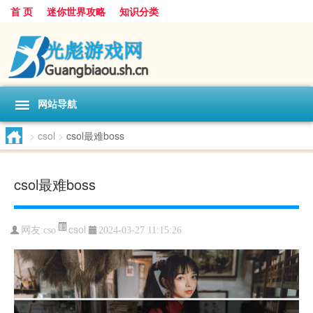
首 页
迷你世界攻略
知识分类
网站导航
>
csol
>
csol最难boss
csol最难boss
csol
网友:
cso
2024-03-27 11:15:26