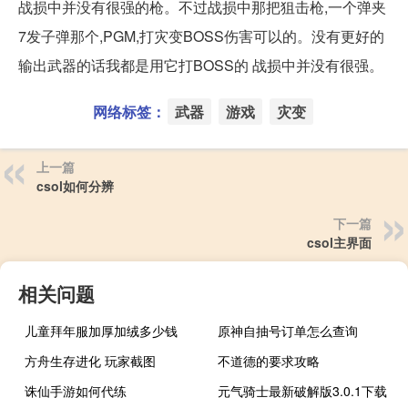
战损中并没有很强的枪。不过战损中那把狙击枪,一个弹夹
7发子弹那个,PGM,打灾变BOSS伤害可以的。没有更好的
输出武器的话我都是用它打BOSS的 战损中并没有很强。
网络标签：
武器
游戏
灾变
上一篇
csol如何分辨
下一篇
csol主界面
相关问题
儿童拜年服加厚加绒多少钱
原神自抽号订单怎么查询
方舟生存进化 玩家截图
不道德的要求攻略
诛仙手游如何代练
元气骑士最新破解版3.0.1下载