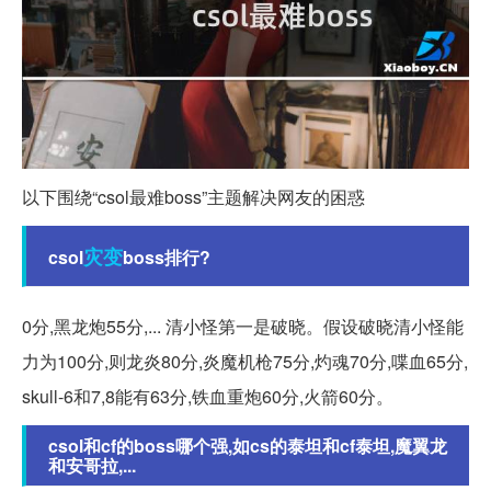
以下围绕“csol最难boss”主题解决网友的困惑
灾变
csol
boss排行?
0分,黑龙炮55分,... 清小怪第一是破晓。假设破晓清小怪能
力为100分,则龙炎80分,炎魔机枪75分,灼魂70分,喋血65分,
skull-6和7,8能有63分,铁血重炮60分,火箭60分。
csol和cf的boss哪个强,如cs的泰坦和cf泰坦,魔翼龙
和安哥拉,...