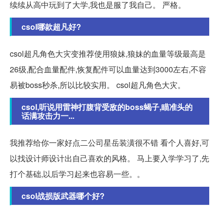
续续从高中玩到了大学,我也是服了我自己。 严格。
csol哪款超凡好?
csol超凡角色大灾变推荐使用狼妹,狼妹的血量等级最高是
26级,配合血量配件,恢复配件可以血量达到3000左右,不容
易被boss秒杀,所以比较实用。 csol超凡角色大灾。
csol,听说用雷神打腹背受敌的boss蝎子,瞄准头的
话满攻击力一...
我推荐给你一家好点二公司星岳装潢很不错 看个人喜好,可
以找设计师设计出自己喜欢的风格。 马上要入学学习了,先
打个基础,以后学习起来也容易一些。。
csol战损版武器哪个好?