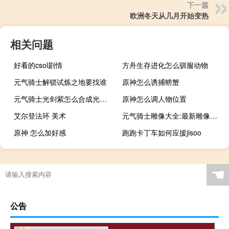
下一篇
欧洲冬天从几月开始变热
相关问题
好看的csol剧情
方舟生存进化怎么驯服动物
元气骑士解锁试炼之地要找谁
原神怎么诱捕螃蟹
元气骑士光剑紫怎么合成光剑土豪金
原神怎么调人物位置
艾尔登法环 美术
元气骑士雕像大全:最新雕像大全
原神 怎么加好感
跑跑卡丁车如何应援jisoo
☚
公告