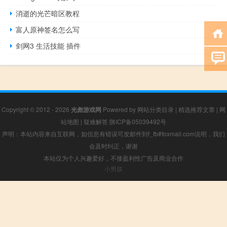
消逝的光芒暗区教程
富人原神签名怎么写
剑网3 生活技能 插件
Copyright © 2012 - 2026
光彪游戏网
Powered by
网站分类目录
|
精选推荐文章
|
网
站地图
|
疑难解答
陕ICP备05039492号
声明：本站内容来自互联网，如信息有错误可发邮件到f_fb#foxmail.com说明，我们
会及时纠正，谢谢
本站仅为个人兴趣爱好，不接盈利性广告及商业合作
小男孩