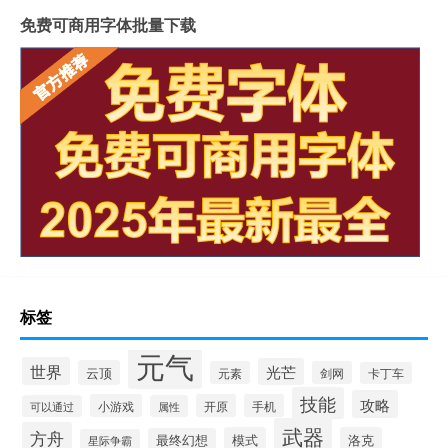
免费可商用字体批量下载
标签
元气
世界
光芒
云顶
元素
剑网
卡丁车
技能
攻略
小游戏
开原
手机
可以通过
属性
武器
方舟
模式
洛克
最终幻想
星际争霸