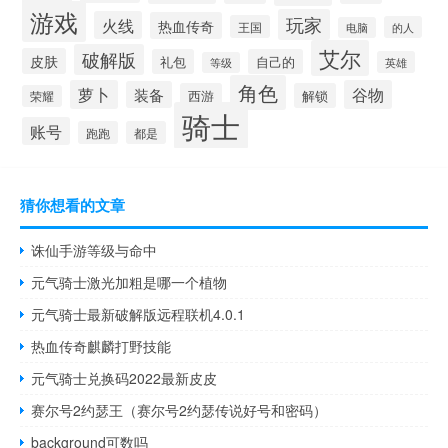
游戏
玩家
火线
热血传奇
王国
的人
电脑
艾尔
破解版
皮肤
礼包
自己的
英雄
等级
角色
萝卜
谷物
装备
西游
解锁
荣耀
骑士
账号
跑跑
都是
猜你想看的文章
诛仙手游等级与命中
元气骑士激光加粗是哪一个植物
元气骑士最新破解版远程联机4.0.1
热血传奇麒麟打野技能
元气骑士兑换码2022最新皮皮
赛尔号2约瑟王（赛尔号2约瑟传说好号和密码）
background可数吗