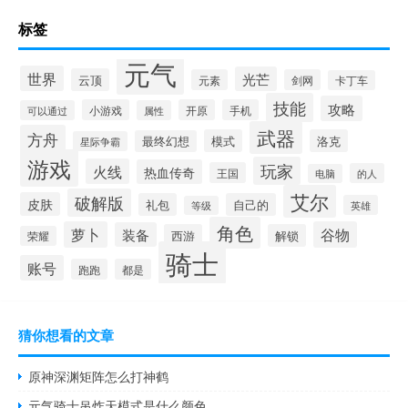
标签
元气
世界
光芒
云顶
元素
剑网
卡丁车
技能
攻略
小游戏
开原
手机
可以通过
属性
武器
方舟
模式
洛克
最终幻想
星际争霸
游戏
玩家
火线
热血传奇
王国
的人
电脑
艾尔
破解版
皮肤
礼包
自己的
英雄
等级
角色
萝卜
谷物
装备
西游
解锁
荣耀
骑士
账号
跑跑
都是
猜你想看的文章
原神深渊矩阵怎么打神鹤
元气骑士吊炸天模式是什么颜色