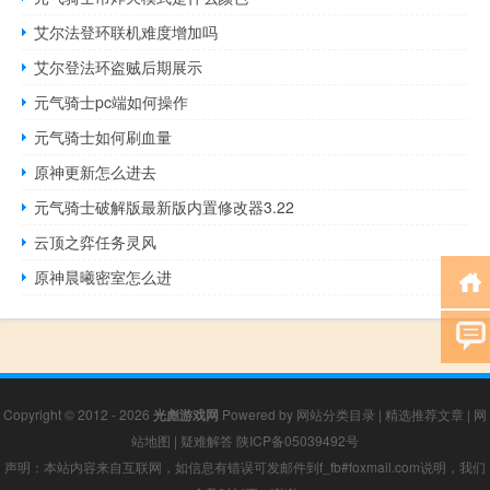
艾尔法登环联机难度增加吗
艾尔登法环盗贼后期展示
元气骑士pc端如何操作
元气骑士如何刷血量
原神更新怎么进去
元气骑士破解版最新版内置修改器3.22
云顶之弈任务灵风
原神晨曦密室怎么进
Copyright © 2012 - 2026
光彪游戏网
Powered by
网站分类目录
|
精选推荐文章
|
网
站地图
|
疑难解答
陕ICP备05039492号
声明：本站内容来自互联网，如信息有错误可发邮件到f_fb#foxmail.com说明，我们