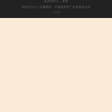
会及时纠正，谢谢
本站仅为个人兴趣爱好，不接盈利性广告及商业合作
小男孩