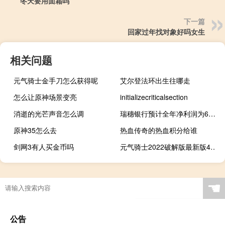
冬天要用面霜吗
下一篇
回家过年找对象好吗女生
相关问题
元气骑士金手刀怎么获得呢
艾尔登法环出生往哪走
怎么让原神场景变亮
initializecriticalsection
消逝的光芒声音怎么调
瑞穗银行预计全年净利润为6400亿日元此前预计为6100亿日元
原神35怎么去
热血传奇的热血积分给谁
剑网3有人买金币吗
元气骑士2022破解版最新版4.0.3
☚
公告