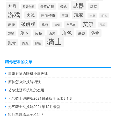
武器
方舟
模式
洛克
最终幻想
星际争霸
游戏
玩家
火线
热血传奇
王国
的人
电脑
艾尔
破解版
皮肤
礼包
自己的
英雄
等级
角色
萝卜
谷物
装备
西游
解锁
荣耀
骑士
账号
跑跑
都是
猜你想看的文章
星露谷物语联机小屋改建
原神怎么让技能增强
艾尔法登环技能怎么用
元气骑士破解版2021最新版全无限3.1.8
元气骑士兑换码2021年12月最新
诛仙手游庙会怎么进入