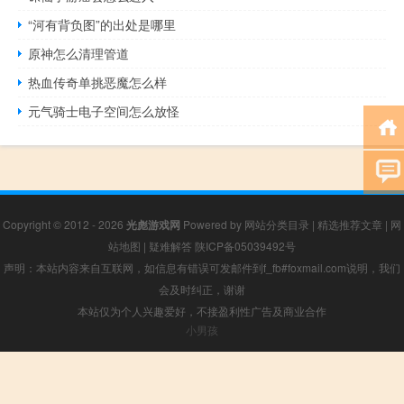
“河有背负图”的出处是哪里
原神怎么清理管道
热血传奇单挑恶魔怎么样
元气骑士电子空间怎么放怪
Copyright © 2012 - 2026
光彪游戏网
Powered by
网站分类目录
|
精选推荐文章
|
网
站地图
|
疑难解答
陕ICP备05039492号
声明：本站内容来自互联网，如信息有错误可发邮件到f_fb#foxmail.com说明，我们
会及时纠正，谢谢
本站仅为个人兴趣爱好，不接盈利性广告及商业合作
小男孩