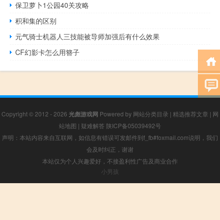
保卫萝卜1公园40关攻略
积和集的区别
元气骑士机器人三技能被导师加强后有什么效果
CF幻影卡怎么用簪子
Copyright © 2012 - 2026
光彪游戏网
Powered by
网站分类目录
|
精选推荐文章
|
网
站地图
|
疑难解答
陕ICP备05039492号
声明：本站内容来自互联网，如信息有错误可发邮件到f_fb#foxmail.com说明，我们
会及时纠正，谢谢
本站仅为个人兴趣爱好，不接盈利性广告及商业合作
小男孩