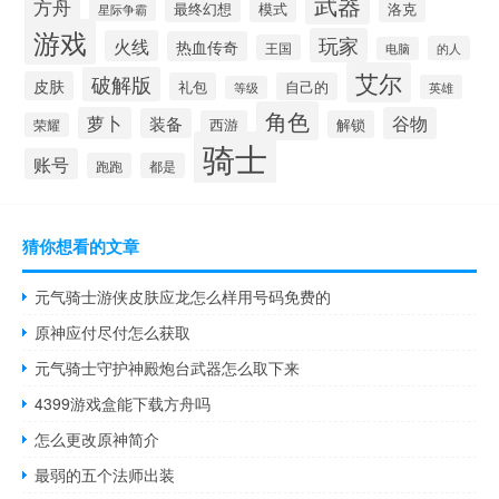
武器
方舟
模式
洛克
最终幻想
星际争霸
游戏
玩家
火线
热血传奇
王国
的人
电脑
艾尔
破解版
皮肤
礼包
自己的
英雄
等级
角色
萝卜
谷物
装备
西游
解锁
荣耀
骑士
账号
跑跑
都是
猜你想看的文章
元气骑士游侠皮肤应龙怎么样用号码免费的
原神应付尽付怎么获取
元气骑士守护神殿炮台武器怎么取下来
4399游戏盒能下载方舟吗
怎么更改原神简介
最弱的五个法师出装