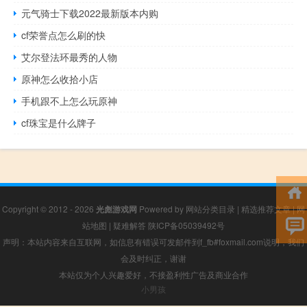
元气骑士下载2022最新版本内购
cf荣誉点怎么刷的快
艾尔登法环最秀的人物
原神怎么收拾小店
手机跟不上怎么玩原神
cf珠宝是什么牌子
Copyright © 2012 - 2026
光彪游戏网
Powered by
网站分类目录
|
精选推荐文章
|
网
站地图
|
疑难解答
陕ICP备05039492号
声明：本站内容来自互联网，如信息有错误可发邮件到f_fb#foxmail.com说明，我们
会及时纠正，谢谢
本站仅为个人兴趣爱好，不接盈利性广告及商业合作
小男孩