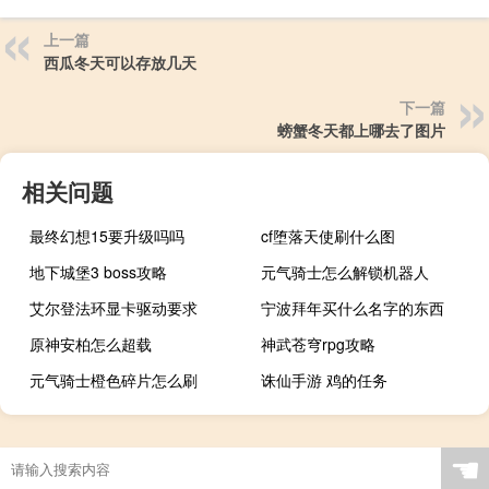
上一篇
西瓜冬天可以存放几天
下一篇
螃蟹冬天都上哪去了图片
相关问题
最终幻想15要升级吗吗
cf堕落天使刷什么图
地下城堡3 boss攻略
元气骑士怎么解锁机器人
艾尔登法环显卡驱动要求
宁波拜年买什么名字的东西
原神安柏怎么超载
神武苍穹rpg攻略
元气骑士橙色碎片怎么刷
诛仙手游 鸡的任务
☚