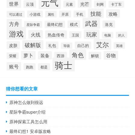
元气
世界
光芒
云顶
元素
剑网
卡丁车
技能
攻略
小游戏
开原
手机
可以通过
属性
武器
方舟
模式
洛克
最终幻想
星际争霸
游戏
玩家
火线
热血传奇
王国
的人
电脑
艾尔
破解版
皮肤
礼包
自己的
英雄
等级
角色
萝卜
谷物
装备
西游
解锁
荣耀
骑士
账号
跑跑
都是
猜你想看的文章
原神怎么做到很远
星际争霸super介绍
原神探索工具怎么用
最终幻想1 安卓版攻略