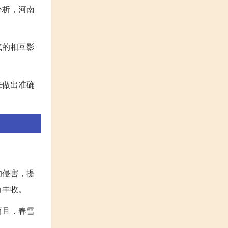
分析，河南
气的相互影
来做出准确
的侵害，提
有丰收。
而且，春雪