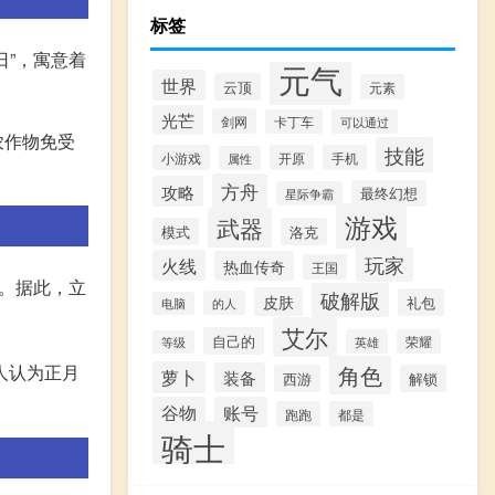
标签
”，寓意着
元气
世界
云顶
元素
光芒
剑网
卡丁车
可以通过
农作物免受
技能
小游戏
开原
手机
属性
方舟
攻略
最终幻想
星际争霸
游戏
武器
模式
洛克
玩家
火线
热血传奇
王国
。据此，立
破解版
皮肤
礼包
的人
电脑
艾尔
自己的
英雄
荣耀
等级
角色
人认为正月
萝卜
装备
西游
解锁
谷物
账号
跑跑
都是
骑士