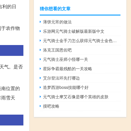
吉利的日
猜你想看的文章
薄饼元宵的做法
利于农作物
乐游网元气骑士破解版最新版中文
元气骑士金手刀怎么获得元气骑士金色手刀
洛克王国恩佐吧
元气骑士巫师小怪哪一关
天气。是否
星际争霸最残酷的一关攻略
艾尔登法环先打哪边
造梦西游boss技能哪个好
最南位置的
元气骑士摩艾石像是哪个英雄的皮肤
有雨雪天
摸吧攻略