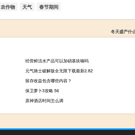
农作物
天气
春节期间
冬天盛产什
经营鲜活水产品可以加硝基呋喃吗
元气骑士破解版全无限下载最新2.82
留存收益包含哪些内容？
保卫萝卜3攻略 56
原神酒店时间怎么调