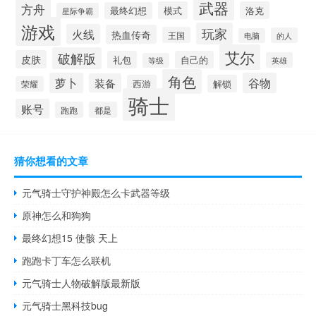
武器
方舟
模式
洛克
最终幻想
星际争霸
游戏
玩家
火线
热血传奇
王国
的人
电脑
艾尔
破解版
皮肤
礼包
自己的
英雄
等级
角色
萝卜
谷物
装备
西游
解锁
荣耀
骑士
账号
跑跑
都是
猜你想看的文章
元气骑士守护神殿怎么卡武器等级
原神怎么和狗狗
最终幻想15 使骸 天上
跑跑卡丁车怎么联机
元气骑士人物破解版最新版
元气骑士黑科技bug