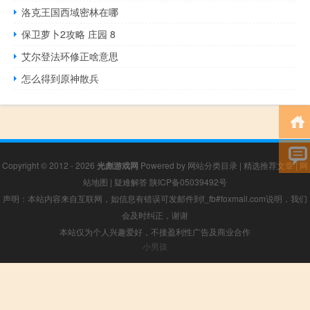
洛克王国西域密林在哪
保卫萝卜2攻略 庄园 8
艾尔登法环修正啥意思
怎么得到原神散兵
Copyright © 2012 - 2026
光彪游戏网
Powered by
网站分类目录
|
精选推荐文章
|
网
站地图
|
疑难解答
陕ICP备05039492号
声明：本站内容来自互联网，如信息有错误可发邮件到f_fb#foxmail.com说明，我们
会及时纠正，谢谢
本站仅为个人兴趣爱好，不接盈利性广告及商业合作
小男孩