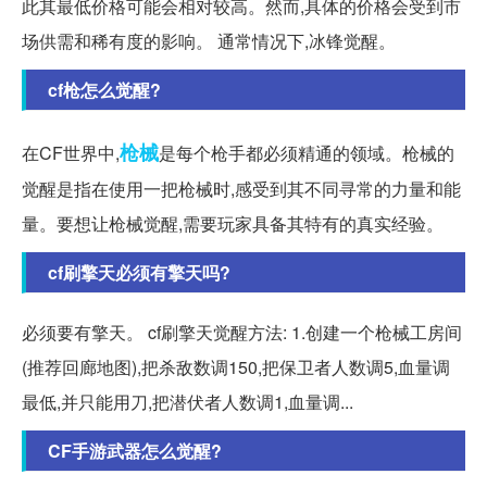
此其最低价格可能会相对较高。然而,具体的价格会受到市
场供需和稀有度的影响。 通常情况下,冰锋觉醒。
cf枪怎么觉醒?
枪械
在CF世界中,
是每个枪手都必须精通的领域。枪械的
觉醒是指在使用一把枪械时,感受到其不同寻常的力量和能
量。要想让枪械觉醒,需要玩家具备其特有的真实经验。
cf刷擎天必须有擎天吗?
必须要有擎天。 cf刷擎天觉醒方法: 1.创建一个枪械工房间
(推荐回廊地图),把杀敌数调150,把保卫者人数调5,血量调
最低,并只能用刀,把潜伏者人数调1,血量调...
CF手游武器怎么觉醒?