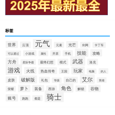
标签
元气
世界
光芒
云顶
元素
剑网
卡丁车
技能
攻略
小游戏
开原
手机
可以通过
属性
武器
方舟
模式
洛克
最终幻想
星际争霸
游戏
玩家
火线
热血传奇
王国
的人
电脑
艾尔
破解版
皮肤
礼包
自己的
英雄
等级
角色
萝卜
谷物
装备
西游
解锁
荣耀
骑士
账号
跑跑
都是