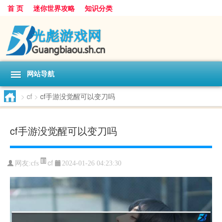
首 页
迷你世界攻略
知识分类
网站导航
>
cf
>
cf手游没觉醒可以变刀吗
cf手游没觉醒可以变刀吗
cf
网友:
cfs
2024-01-26 04:23:30