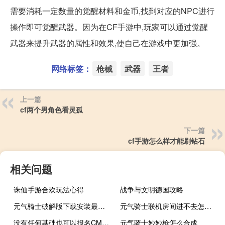
需要消耗一定数量的觉醒材料和金币,找到对应的NPC进行
操作即可觉醒武器。因为在CF手游中,玩家可以通过觉醒
武器来提升武器的属性和效果,使自己在游戏中更加强。
网络标签：
枪械
武器
王者
上一篇
cf两个男角色看灵孤
下一篇
cf手游怎么样才能刷钻石
相关问题
诛仙手游合欢玩法心得
战争与文明德国攻略
元气骑士破解版下载安装最新版2021乐游网
元气骑士联机房间进不去怎么办
没有任何基础也可以报名CMA吗
元气骑士妙妙枪怎么合成