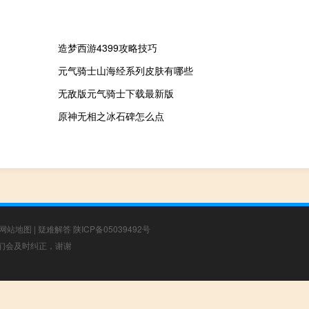
造梦西游4399攻略技巧
元气骑士山海经系列皮肤有哪些
无敌版元气骑士下载最新版
原神无相之冰石碑怎么点
网站地图
|
疑难解答
陕ICP备05039492号
，我们会及时纠正，谢谢