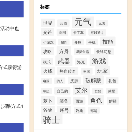
标签
元气
世界
云顶
元素
在活动中也
光芒
剑网
卡丁车
可以通过
技能
小游戏
开原
手机
属性
方舟
攻略
最终幻想
星际争霸
游戏
武器
模式
洛克
方式获得游
玩家
火线
热血传奇
王国
破解版
皮肤
礼包
的人
电脑
艾尔
自己的
英雄
荣耀
等级
角色
萝卜
装备
西游
解锁
 步骤/方式4
谷物
账号
跑跑
都是
骑士