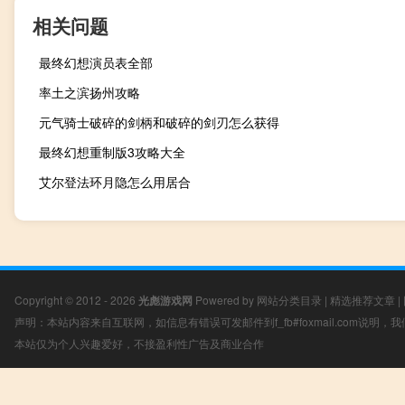
相关问题
最终幻想演员表全部
率土之滨扬州攻略
元气骑士破碎的剑柄和破碎的剑刃怎么获得
最终幻想重制版3攻略大全
艾尔登法环月隐怎么用居合
Copyright © 2012 - 2026
光彪游戏网
Powered by
网站分类目录
|
精选推荐文章
|
声明：本站内容来自互联网，如信息有错误可发邮件到f_fb#foxmail.com说明
本站仅为个人兴趣爱好，不接盈利性广告及商业合作