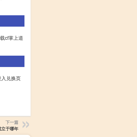
载cf掌上道
进入兑换页
下一篇
成立于哪年