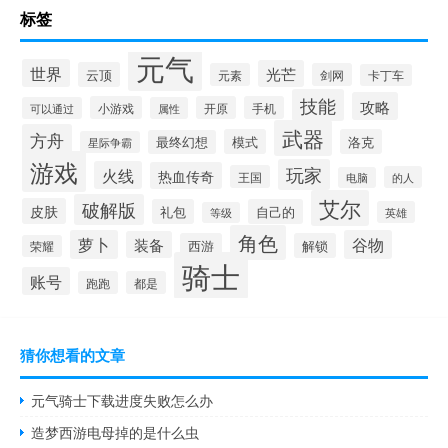
标签
元气
世界
光芒
云顶
元素
剑网
卡丁车
技能
攻略
小游戏
开原
手机
可以通过
属性
武器
方舟
模式
洛克
最终幻想
星际争霸
游戏
玩家
火线
热血传奇
王国
的人
电脑
艾尔
破解版
皮肤
礼包
自己的
英雄
等级
角色
萝卜
谷物
装备
西游
解锁
荣耀
骑士
账号
跑跑
都是
猜你想看的文章
元气骑士下载进度失败怎么办
造梦西游电母掉的是什么虫