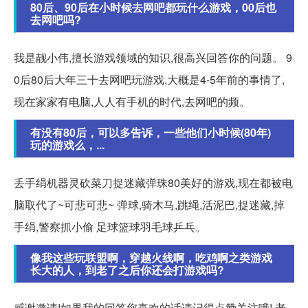
80后、90后在小时候去网吧都玩什么游戏，00后也
去网吧吗?
我是靓小伟,擅长游戏领域的知识,很高兴回答你的问题。 9
0后80后大年三十去网吧玩游戏,大概是4-5年前的事情了,
现在家家有电脑,人人有手机的时代,去网吧的频。
有没有80后，可以多告诉，一些他们小时候(80年)
玩的游戏么，...
丢手绢机器灵砍菜刀捉迷藏弹珠80美好的游戏,现在都被电
脑取代了~可悲可悲~ 弹球,骑木马,跳绳,活泥巴,捉迷藏,掉
手绢,警察抓小偷 足球篮球羽毛球乒乓。
像我这些玩联盟啊，穿越火线啊，吃鸡啊之类游戏
长大的人，到老了之后你还会打游戏吗?
感谢邀请!如果我的回答您喜欢的话请记得点赞关注哦! 老