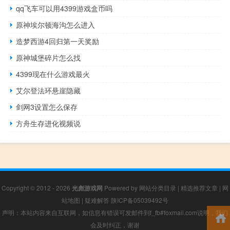
qq飞车可以用4399游戏盒币吗
原神埃尔顿海沟怎么进入
造梦西游4回归第一天奖励
原神城堡碎片怎么找
4399现在什么游戏最火
艾尔登法环悬崖隐藏
剑网3设置怎么保存
方舟生存进化视频说
Copyright © 2012 - 2026
光彪游戏网
Powered by
网站分类目录
|
精选推荐文章
|
网
站地图
|
疑难解答
陕ICP备05039492号
声明：本站内容来自互联网，如信息有错误可发邮件到f_fb#foxmail.com说明，我们
会及时纠正，谢谢