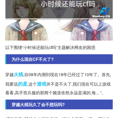
以下围绕“小时候还能玩cf吗”主题解决网友的困惑
为什么现在CF不火了?
火线
穿越
,自08年内测到现在18年已经过了10年了。首先,
的是
游戏
我要说
,这个
并不是不火了,我们现在可以上游戏
看看,高手营兵服的那两个频道依然永远是满的,每... ”。
穿越火线玩久了会不想玩吗?