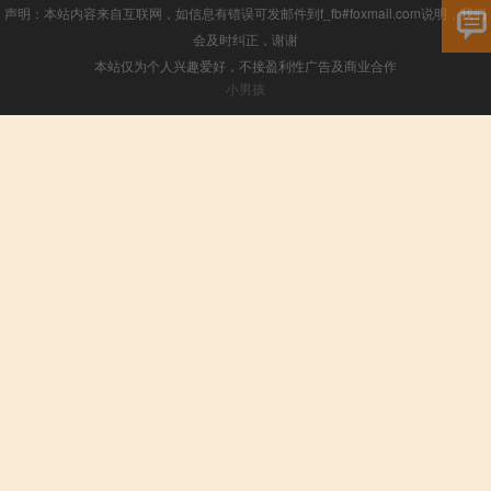
声明：本站内容来自互联网，如信息有错误可发邮件到f_fb#foxmail.com说明，我们
会及时纠正，谢谢
本站仅为个人兴趣爱好，不接盈利性广告及商业合作
小男孩