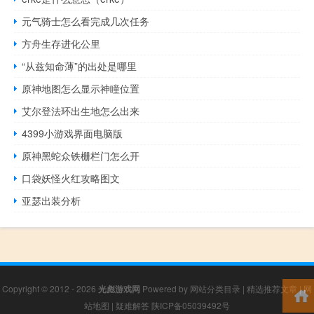
元气骑士怎么看完成几次任务
方舟生存进化公里
“从兹知命薄”的出处是哪里
原神地图怎么显示神瞳位置
艾尔登法环出生地怎么出来
4399小游戏界面电脑版
原神黑蛇众铁栅栏门怎么开
口袋妖怪火红攻略图文
亚瑟出装分析
Copyright © 2012 - 2026
光彪游戏网
Powered by
网站分类目录
|
精选推荐文章
|
网
站地图
|
疑难解答
陕ICP备05039492号