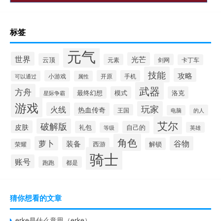
标签
元气
世界
光芒
云顶
元素
剑网
卡丁车
技能
攻略
小游戏
开原
手机
可以通过
属性
武器
方舟
模式
洛克
最终幻想
星际争霸
游戏
玩家
火线
热血传奇
王国
的人
电脑
艾尔
破解版
皮肤
礼包
自己的
英雄
等级
角色
萝卜
谷物
装备
西游
解锁
荣耀
骑士
账号
跑跑
都是
猜你想看的文章
erke是什么意思（erke）