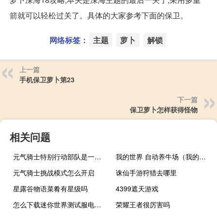
箭就可以轻松过关了。具体的大家参考下面的保卫。
网络标签：
主题
萝卜
解锁
上一篇
手机保卫萝卜第23
下一篇
保卫萝卜怎样获得怪物
相关问题
元气骑士特别行动部队是一次性的吗
我的世界 自动养牛场（我的世界自动养牛场）
元气骑士挑战模式怎么开启
诛仙手游狩猎去哪里
星露谷物语菜肴有星级吗
4399遮天游戏
怎么下载迷你世界测试服电脑版
荣耀王者很厉害吗