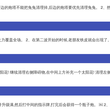
前边的炮塔不能把兔兔清理掉,后边的炮塔要优先清理兔兔。 2、
火力覆盖全场。 2、在第二波开始的时候,老朋友铁皮就会出现了
阳花! 继续清理右侧障碍物,在中间上方补充一个太阳花! 清理左
并升级满,然后打中间的指示牌,打完后会获得一个瓶子炮。 ￼ 2