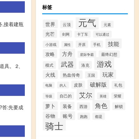
标签
元气
世界
务,接着建瓶
云顶
元素
光芒
剑网
卡丁车
可以通过
技能
小游戏
开原
手机
属性
方舟
攻略
最终幻想
星际争霸
游戏
武器
模式
洛克
道具。 2、
玩家
火线
热血传奇
王国
破解版
皮肤
礼包
的人
电脑
艾尔
自己的
英雄
荣耀
等级
角色
萝卜
装备
西游
解锁
?答:先要成
谷物
账号
跑跑
都是
骑士