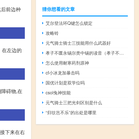
猜你想看的文章
然后前边种
艾尔登法环Q键怎么锁定
攻略铃
元气骑士骑士三技能用什么武器好
。在左边的
孝子不匮永锡尔类中锡的读音（孝子不匮永锡尔类）
怎么使用耐寒药剂原神
cf小冰龙加暴击吗
国优计划是双学位吗
侧障碍物,在
csol兔神技能
元气骑士三把光剑区别是什么
“归欤岂不乐”的出处是哪里
、接下来在右