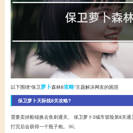
萝卜
攻略
以下围绕“保卫
森林8
”主题解决网友的困惑
保卫萝卜天际线8关攻略?
需要卖掉船锚换去鱼刺通关。 保卫萝卜3城市冒险第8关通关
打完后会获得一个瓶子炮。 ￼。