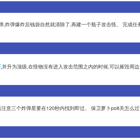
弹,炸弹爆炸后钱袋自然就清除了,再建一个瓶子攻击怪。 完成任
塔
,并升为顶级,在怪物没有进入攻击范围之内的时候,可以摧毁周边
后注意三个炸弹星要在120秒内找到即过。 保卫萝卜po8关怎么过