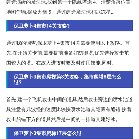
建造满级的魔法球,找到第一个隐藏塔炮 4、清楚角落位置
地图作物,摆放火箭 5、通过建造魔法球和冰冻星...
保卫萝卜4集市14关攻略?
通过我的调查,保卫萝卜4集市14关需要使用以下攻略。首
先,在开始关卡前,需要提前准备好防御塔,优先选择攻击范
围较大的塔。在敌人进攻时要及时使用技能,同时。
保卫萝卜3集市爬梯第8关攻略，集市爬塔8层怎么
过?
首先,建一个飞机攻击中间的道具,然后攻击旁边的喷水池道
具注意有几波怪的速度比较快喷水池道具隐藏有船锚,接着
攻击船锚下方的道具然后是中间的一排道具建好冰。
保卫萝卜3集市爬梯17层怎么过