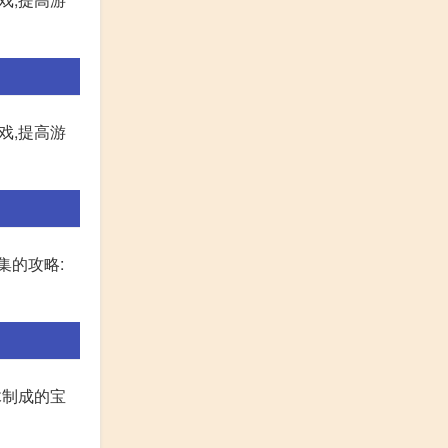
戏,提高游
集的攻略:
木制成的宝