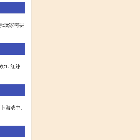
标:玩家需要
1. 红辣
卜游戏中,