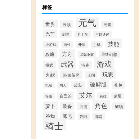
标签
元气
世界
云顶
元素
光芒
剑网
卡丁车
可以通过
技能
小游戏
开原
手机
属性
方舟
攻略
最终幻想
星际争霸
游戏
武器
模式
洛克
玩家
火线
热血传奇
王国
破解版
皮肤
礼包
的人
电脑
艾尔
自己的
英雄
荣耀
等级
角色
萝卜
装备
西游
解锁
谷物
账号
跑跑
都是
骑士