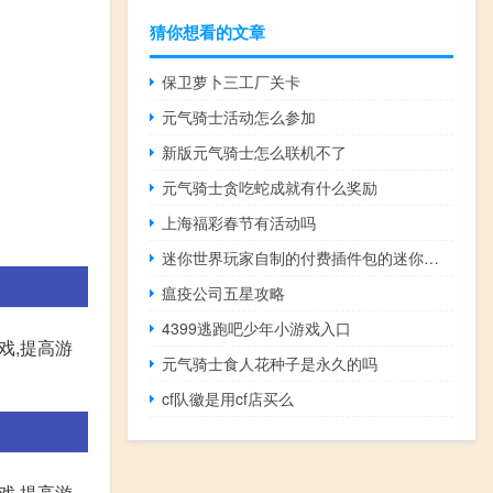
猜你想看的文章
保卫萝卜三工厂关卡
元气骑士活动怎么参加
新版元气骑士怎么联机不了
元气骑士贪吃蛇成就有什么奖励
上海福彩春节有活动吗
迷你世界玩家自制的付费插件包的迷你豆怎么领
瘟疫公司五星攻略
4399逃跑吧少年小游戏入口
戏,提高游
元气骑士食人花种子是永久的吗
cf队徽是用cf店买么
戏,提高游