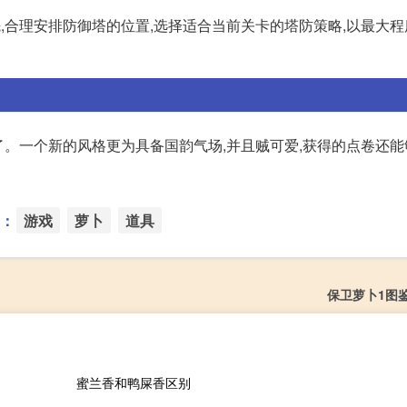
,合理安排防御塔的位置,选择适合当前关卡的塔防策略,以最大
了。一个新的风格更为具备国韵气场,并且贼可爱,获得的点卷还
：
游戏
萝卜
道具
保卫萝卜1图
蜜兰香和鸭屎香区别