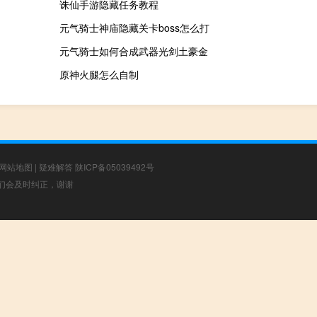
诛仙手游隐藏任务教程
元气骑士神庙隐藏关卡boss怎么打
元气骑士如何合成武器光剑土豪金
原神火腿怎么自制
网站地图
|
疑难解答
陕ICP备05039492号
，我们会及时纠正，谢谢