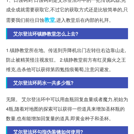
成全成就需要获取它,不过它的获取方式还是比较简单的,只
教堂
需要我们前往日蚀
,进入教堂后在内部的礼拜。
艾尔登法环镇静教堂怎么上去?
1.镇静教堂所在地。传送到升降机出门左转往右边靠山走,
防止被精英怪注视发狂。 2.镇静教堂前方有红灵癫火之王
维克,击杀他可以获得第四氪指痕葡萄,注意闪避发。
艾尔登法环药水一共多少瓶?
无限。 艾尔登法环中可以用血瓶回复血量或者魔力,初始为
4瓶,随着对地图的探索可以获得一些道具来增加圣杯瓶的
数量,也有能增加回复量的道具,即黄金种子和圣杯。
艾尔登法环勾指伪装镜如何使用?