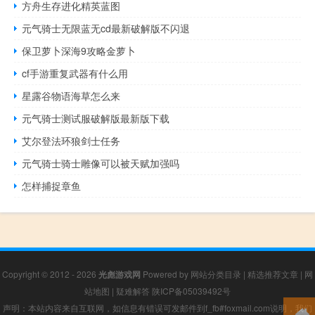
方舟生存进化精英蓝图
元气骑士无限蓝无cd最新破解版不闪退
保卫萝卜深海9攻略金萝卜
cf手游重复武器有什么用
星露谷物语海草怎么来
元气骑士测试服破解版最新版下载
艾尔登法环狼剑士任务
元气骑士骑士雕像可以被天赋加强吗
怎样捕捉章鱼
Copyright © 2012 - 2026
光彪游戏网
Powered by
网站分类目录
|
精选推荐文章
|
网
站地图
|
疑难解答
陕ICP备05039492号
声明：本站内容来自互联网，如信息有错误可发邮件到f_fb#foxmail.com说明，我们