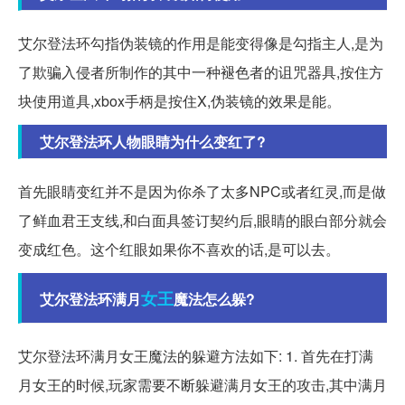
艾尔登法环勾指伪装镜的作用是能变得像是勾指主人,是为
了欺骗入侵者所制作的其中一种褪色者的诅咒器具,按住方
块使用道具,xbox手柄是按住X,伪装镜的效果是能。
艾尔登法环人物眼睛为什么变红了?
首先眼睛变红并不是因为你杀了太多NPC或者红灵,而是做
了鲜血君王支线,和白面具签订契约后,眼睛的眼白部分就会
变成红色。这个红眼如果你不喜欢的话,是可以去。
女王
艾尔登法环满月
魔法怎么躲?
艾尔登法环满月女王魔法的躲避方法如下: 1. 首先在打满
月女王的时候,玩家需要不断躲避满月女王的攻击,其中满月