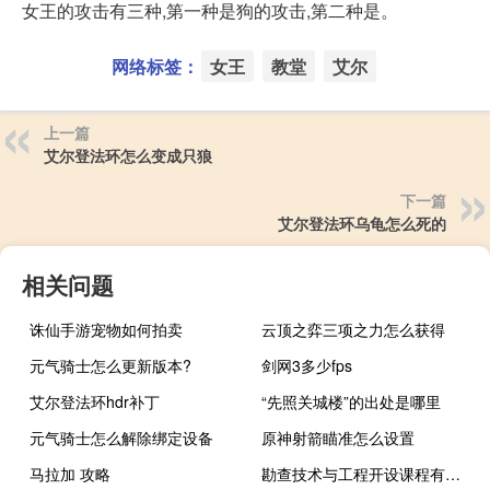
女王的攻击有三种,第一种是狗的攻击,第二种是。
网络标签：
女王
教堂
艾尔
上一篇
艾尔登法环怎么变成只狼
下一篇
艾尔登法环乌龟怎么死的
相关问题
诛仙手游宠物如何拍卖
云顶之弈三项之力怎么获得
元气骑士怎么更新版本?
剑网3多少fps
艾尔登法环hdr补丁
“先照关城楼”的出处是哪里
元气骑士怎么解除绑定设备
原神射箭瞄准怎么设置
马拉加 攻略
勘查技术与工程开设课程有哪些