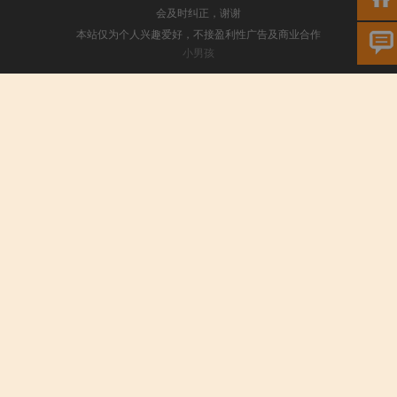
会及时纠正，谢谢
本站仅为个人兴趣爱好，不接盈利性广告及商业合作
小男孩