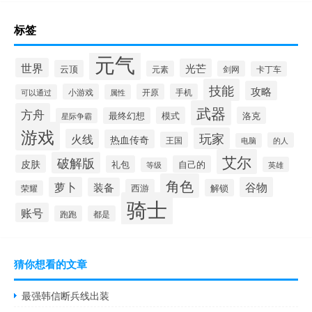
标签
元气
世界
光芒
云顶
元素
剑网
卡丁车
技能
攻略
小游戏
开原
手机
可以通过
属性
武器
方舟
模式
洛克
最终幻想
星际争霸
游戏
玩家
火线
热血传奇
王国
的人
电脑
艾尔
破解版
皮肤
礼包
自己的
英雄
等级
角色
萝卜
谷物
装备
西游
解锁
荣耀
骑士
账号
跑跑
都是
猜你想看的文章
最强韩信断兵线出装