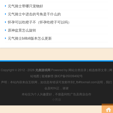
元气骑士带哪只宠物好
元气骑士中进击的号角是干什么的
怀孕可以吃橙子不（怀孕吃橙子可以吗）
原神盆景怎么旋转
元气骑士bilibili版本怎么更新
Copyright © 2012 - 2026
光彪游戏网
Powered by
网站分类目录
|
精选推荐文章
|
网
站地图
|
疑难解答
陕ICP备05039492号
声明：本站内容来自互联网，如信息有错误可发邮件到f_fb#foxmail.com说明，我们
会及时纠正，谢谢
本站仅为个人兴趣爱好，不接盈利性广告及商业合作
小男孩