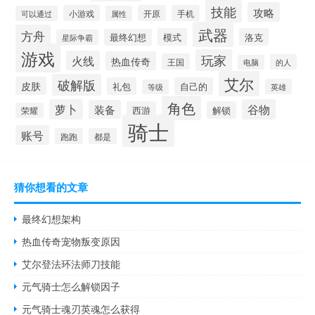
技能
攻略
小游戏
开原
手机
可以通过
属性
武器
方舟
模式
洛克
最终幻想
星际争霸
游戏
玩家
火线
热血传奇
王国
的人
电脑
艾尔
破解版
皮肤
礼包
自己的
英雄
等级
角色
萝卜
谷物
装备
西游
解锁
荣耀
骑士
账号
跑跑
都是
猜你想看的文章
最终幻想架构
热血传奇宠物叛变原因
艾尔登法环法师刀技能
元气骑士怎么解锁因子
元气骑士魂刃英魂怎么获得