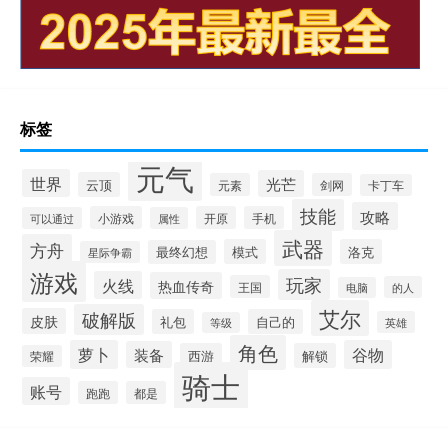
标签
元气
世界
光芒
云顶
元素
剑网
卡丁车
技能
攻略
小游戏
开原
手机
可以通过
属性
武器
方舟
模式
洛克
最终幻想
星际争霸
游戏
玩家
火线
热血传奇
王国
的人
电脑
艾尔
破解版
皮肤
礼包
自己的
英雄
等级
角色
萝卜
谷物
装备
西游
解锁
荣耀
骑士
账号
跑跑
都是