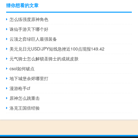
猜你想看的文章
怎么练强度原神角色
诛仙手游天下哪个好
云顶之弈绿巨人最强装备
美元兑日元USD/JPY短线急挫近100点现报149.42
元气骑士怎么解锁圣骑士的成就皮肤
csol如何破点
地下城堡余烬哪里打
漫游枪手cf
原神怎么跳重击
洛克王国倍经验