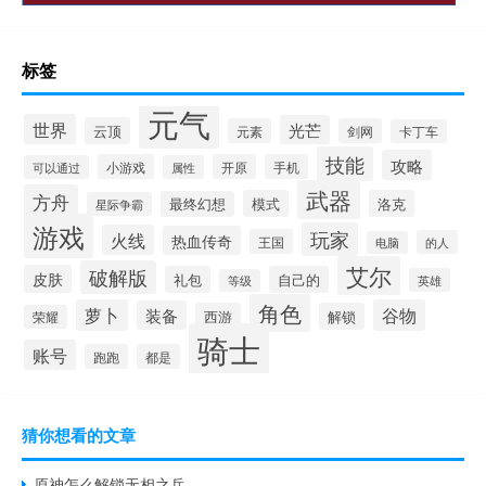
标签
元气
世界
光芒
云顶
元素
剑网
卡丁车
技能
攻略
小游戏
开原
手机
可以通过
属性
武器
方舟
模式
洛克
最终幻想
星际争霸
游戏
玩家
火线
热血传奇
王国
的人
电脑
艾尔
破解版
皮肤
礼包
自己的
英雄
等级
角色
萝卜
谷物
装备
西游
解锁
荣耀
骑士
账号
跑跑
都是
猜你想看的文章
原神怎么解锁无相之兵