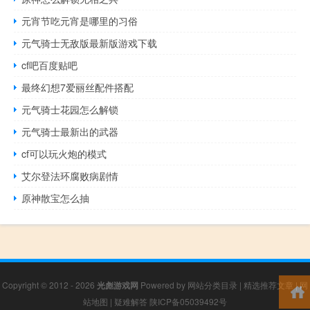
元宵节吃元宵是哪里的习俗
元气骑士无敌版最新版游戏下载
cf吧百度贴吧
最终幻想7爱丽丝配件搭配
元气骑士花园怎么解锁
元气骑士最新出的武器
cf可以玩火炮的模式
艾尔登法环腐败病剧情
原神散宝怎么抽
Copyright © 2012 - 2026
光彪游戏网
Powered by
网站分类目录
|
精选推荐文章
|
网
站地图
|
疑难解答
陕ICP备05039492号