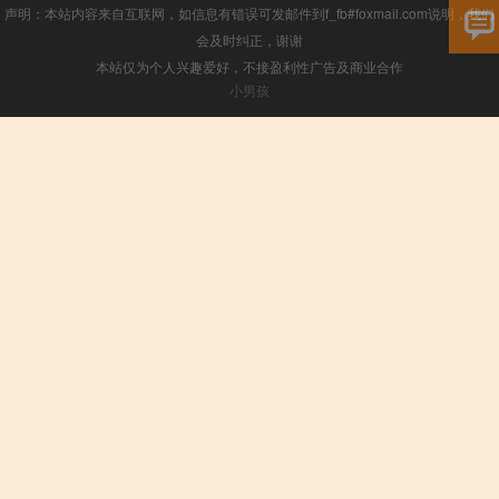
声明：本站内容来自互联网，如信息有错误可发邮件到f_fb#foxmail.com说明，我们
会及时纠正，谢谢
本站仅为个人兴趣爱好，不接盈利性广告及商业合作
小男孩