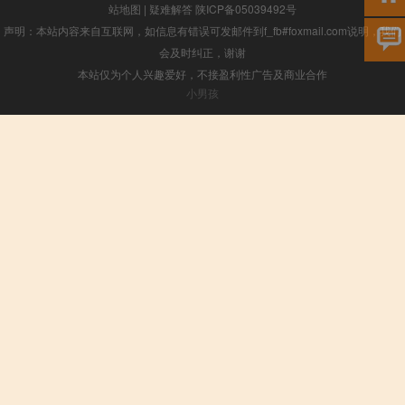
站地图
|
疑难解答
陕ICP备05039492号
声明：本站内容来自互联网，如信息有错误可发邮件到f_fb#foxmail.com说明，我们
会及时纠正，谢谢
本站仅为个人兴趣爱好，不接盈利性广告及商业合作
小男孩