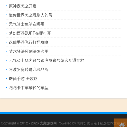
原神夜怎么开启
迷你世界怎么玩别人的号
元气骑士鱼竿在哪用
梦幻西游BUFF在哪打开
诛仙手游飞行打怪攻略
艾尔登法环剑法怎么用
元气骑士华为账号跟凉屋账号怎么互通存档
阿波罗瓷砖是几线品牌
诛仙手游 全攻略
跑跑卡丁车最轻的车型
Copyright © 2012 - 2026
光彪游戏网
Powered by
网站分类目录
|
精选推荐文章
|
网