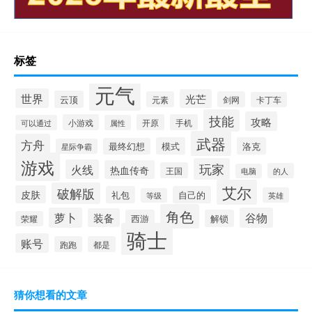
标签
元气
世界
光芒
云顶
元素
剑网
卡丁车
技能
攻略
小游戏
开原
手机
可以通过
属性
武器
方舟
模式
洛克
最终幻想
星际争霸
游戏
玩家
火线
热血传奇
王国
的人
电脑
艾尔
破解版
皮肤
礼包
自己的
英雄
等级
角色
萝卜
谷物
装备
西游
解锁
荣耀
骑士
账号
跑跑
都是
猜你想看的文章