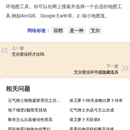
环地图工具。你可以在网上搜索并选择一个合适的地图工
具,例如ArcGIS、Google Earth等。2. 缩小地图直。
网络标签：
回档
是一种
艾尔
上一篇
艾尔登法环才出吗
下一篇
艾尔登法环书斋隐藏道具
相关问题
元气骑士细胞凝胶用完之后是不是永久的
保卫萝卜58关攻略白萝卜传奇
地下城堡2极限竞技场
元气骑士水晶弓怎么合成
鲁班怎么出装被动伤害高
保卫萝卜天际第8
星际争霸2神族如何繁衍
星露谷物语联机断开连接