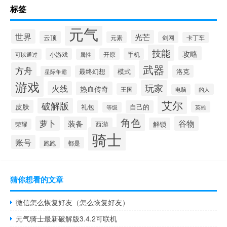
标签
元气
世界
光芒
云顶
元素
剑网
卡丁车
技能
攻略
小游戏
开原
手机
可以通过
属性
武器
方舟
模式
洛克
最终幻想
星际争霸
游戏
玩家
火线
热血传奇
王国
的人
电脑
艾尔
破解版
皮肤
礼包
自己的
英雄
等级
角色
萝卜
谷物
装备
西游
解锁
荣耀
骑士
账号
跑跑
都是
猜你想看的文章
微信怎么恢复好友（怎么恢复好友）
元气骑士最新破解版3.4.2可联机