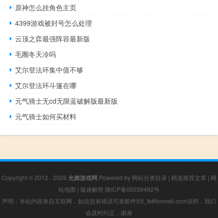
原神怎么挂角色主页
4399游戏被封号怎么处理
云顶之弈最强阵容最新版
毛圈冬天冷吗
艾尔登法环集中值不够
艾尔登法环斗篷在哪
元气骑士无cd无限蓝破解版最新版
元气骑士如何买材料
Copyright © 2012 - 2026
光彪游戏网
Powered by
网站分类目录
|
精选推荐文章
|
网
站地图
|
疑难解答
陕ICP备05039492号
声明：本站内容来自互联网，如信息有错误可发邮件到f_fb#foxmail.com说明，我们
会及时纠正，谢谢