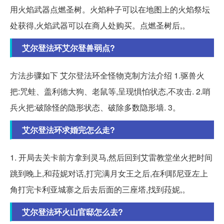
用火焰武器点燃圣树。火焰种子可以在地图上的火焰祭坛
处获得,火焰武器可以在商人处购买。点燃圣树后,。
艾尔登法环艾尔登兽弱点?
方法步骤如下 艾尔登法环全怪物克制方法介绍 1.驱兽火
把:咒蛙、盖利德大狗、老鼠等,呈现惧怕状态,不攻击. 2.哨
兵火把:破除怪的隐形状态、破除多数隐形墙. 3。
艾尔登法环求婚完怎么走?
1. 开局去关卡前方拿到灵马,然后回到艾雷教堂坐火把时间
跳到晚上,和菈妮对话,打完满月女王之后,在利耶尼亚左上
角打完卡利亚城寨之后去后面的三座塔,找到菈妮,。
艾尔登法环火山官邸怎么去?