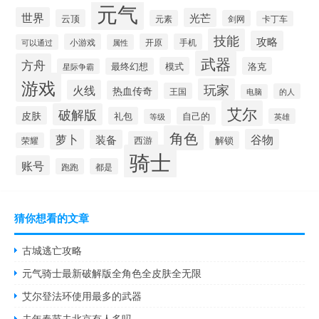
元气
世界
光芒
云顶
元素
剑网
卡丁车
技能
攻略
小游戏
开原
手机
可以通过
属性
武器
方舟
模式
洛克
最终幻想
星际争霸
游戏
玩家
火线
热血传奇
王国
的人
电脑
艾尔
破解版
皮肤
礼包
自己的
英雄
等级
角色
萝卜
谷物
装备
西游
解锁
荣耀
骑士
账号
跑跑
都是
猜你想看的文章
古城逃亡攻略
元气骑士最新破解版全角色全皮肤全无限
艾尔登法环使用最多的武器
去年春节去北京有人多吗