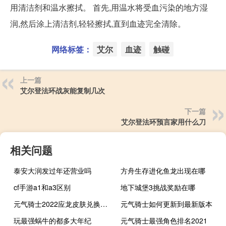
用清洁剂和温水擦拭。 首先,用温水将受血污染的地方湿
润,然后涂上清洁剂,轻轻擦拭,直到血迹完全清除。
网络标签：
艾尔
血迹
触碰
上一篇
艾尔登法环战灰能复制几次
下一篇
艾尔登法环预言家用什么刀
相关问题
泰安大润发过年还营业吗
方舟生存进化鱼龙出现在哪
cf手游a1和a3区别
地下城堡3挑战奖励在哪
元气骑士2022应龙皮肤兑换码是什么
元气骑士如何更新到最新版本
玩最强蜗牛的都多大年纪
元气骑士最强角色排名2021