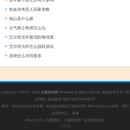
热血传奇恶人回家攻略
独山县什么梗
元气骑士牧师怎么玩
艾尔登法环最强防御强度
艾尔登法环怎么脱机游玩
原神怎么寻找复苏
Copyright © 2012 - 2026
光彪游戏网
Powered by
网站分类目录
|
精选推荐文章
|
网
站地图
|
疑难解答
陕ICP备05039492号
声明：本站内容来自互联网，如信息有错误可发邮件到f_fb#foxmail.com说明，我们
会及时纠正，谢谢
本站仅为个人兴趣爱好，不接盈利性广告及商业合作
小男孩