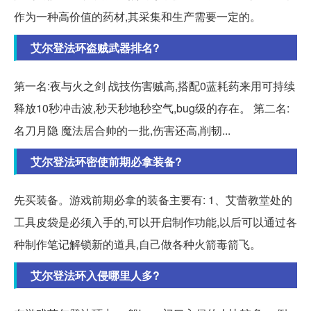
作为一种高价值的药材,其采集和生产需要一定的。
艾尔登法环盗贼武器排名?
第一名:夜与火之剑 战技伤害贼高,搭配0蓝耗药来用可持续
释放10秒冲击波,秒天秒地秒空气,bug级的存在。 第二名:
名刀月隐 魔法居合帅的一批,伤害还高,削韧...
艾尔登法环密使前期必拿装备?
先买装备。游戏前期必拿的装备主要有: 1、艾蕾教堂处的
工具皮袋是必须入手的,可以开启制作功能,以后可以通过各
种制作笔记解锁新的道具,自己做各种火箭毒箭飞。
艾尔登法环入侵哪里人多?