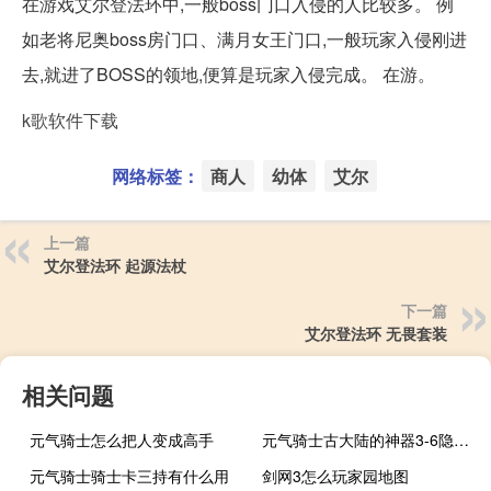
在游戏艾尔登法环中,一般boss门口入侵的人比较多。 例
如老将尼奥boss房门口、满月女王门口,一般玩家入侵刚进
去,就进了BOSS的领地,便算是玩家入侵完成。 在游。
k歌软件下载
网络标签：
商人
幼体
艾尔
上一篇
艾尔登法环 起源法杖
下一篇
艾尔登法环 无畏套装
相关问题
元气骑士怎么把人变成高手
元气骑士古大陆的神器3-6隐藏boss有什么用
元气骑士骑士卡三持有什么用
剑网3怎么玩家园地图