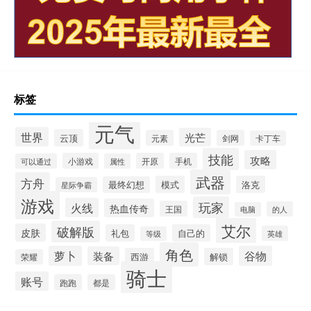
标签
元气
世界
光芒
云顶
元素
剑网
卡丁车
技能
攻略
小游戏
开原
手机
可以通过
属性
武器
方舟
模式
洛克
最终幻想
星际争霸
游戏
玩家
火线
热血传奇
王国
的人
电脑
艾尔
破解版
皮肤
礼包
自己的
英雄
等级
角色
萝卜
谷物
装备
西游
解锁
荣耀
骑士
账号
跑跑
都是