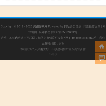
Copyright © 2012 - 2026
光彪游戏网
Powered by
网站分类目录
|
精选推荐文章
|
网
站地图
|
疑难解答
陕ICP备05039492号
声明：本站内容来自互联网，如信息有错误可发邮件到f_fb#foxmail.com说明，我们
会及时纠正，谢谢
本站仅为个人兴趣爱好，不接盈利性广告及商业合作
小男孩