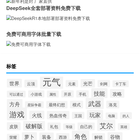
DeepSeek全套部署资料免费下载
免费可商用字体批量下载
标签
元气
世界
光芒
云顶
元素
剑网
卡丁车
技能
攻略
小游戏
开原
手机
可以通过
属性
武器
方舟
模式
洛克
最终幻想
星际争霸
游戏
玩家
火线
热血传奇
王国
的人
电脑
艾尔
破解版
皮肤
礼包
自己的
英雄
等级
角色
萝卜
谷物
装备
西游
解锁
荣耀